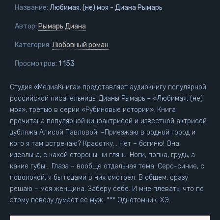
Название:
Любимая, (не) моя - Диана Рымарь
Автор:
Рымарь Диана
Категория:
Любовный роман
Просмотров:
1 153
Студия «МедиаКнига» представляет аудиокнигу популярной
российской писательницы Дианы Рымарь – «Любимая, (не)
моя», третью в серии «Рубиновые истории». Книга
прочитана популярной киноактрисой и известной актрисой
дубляжа Алисой Павловой. –Приезжаю в родной город и
кого я там встречаю? Красотку… Нет – богиню! Она
идеальна, с какой стороны ни глянь. Ноги, попка, грудь, а
какие губы… Глаза – вообще отдельная тема. Серо-синие, с
поволокой, я бы годами в них смотрел. В общем, сразу
решаю – моя женщина. Заберу себе. И мне плевать, что по
этому поводу думает ее муж. *** Однотомник. ХЭ.