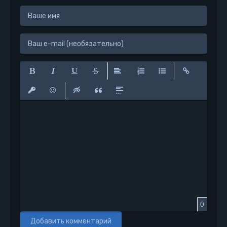
Полужирный
Курсив
Подчеркнутый
Зачеркнутый
Выравнивание
Нумерованный список
Маркированный сп
Вставить сс
Вставить защищенную ссылку
Вставить смайлик
Вставка скрытого текста
Вставка цитаты
Вставка спойлера
0
Добавить комментарий