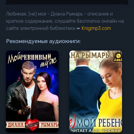
13
14
Любимая, (не) моя - Диана Рымарь - описание и
15
краткое содержание, слушайте бесплатно онлайн на
сайте электронной библиотеки ➨
Knigimp3.com
16
17
Рекомендуемые аудиокниги:
18
19
20
21
22
23
24
25
26
27