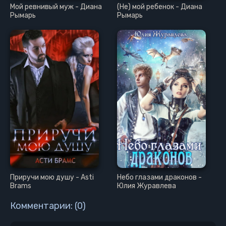
Мой ревнивый муж - Диана
(Не) мой ребенок - Диана
28
Рымарь
Рымарь
29
30
31
Приручи мою душу - Asti
Небо глазами драконов -
Brams
Юлия Журавлева
Комментарии: (0)