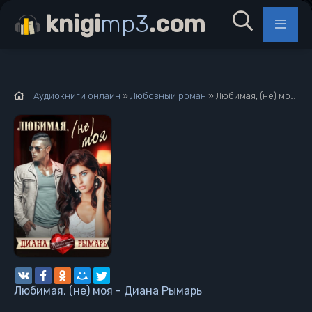
knigi
mp3
.com
Аудиокниги онлайн
»
Любовный роман
» Любимая, (не) моя - Диана Рымарь
Любимая, (не) моя - Диана Рымарь