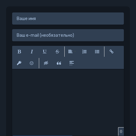
Полужирный
Курсив
Подчеркнутый
Зачеркнутый
Выравнивание
Нумерованный список
Маркированный сп
Вставить сс
Вставить защищенную ссылку
Вставить смайлик
Вставка скрытого текста
Вставка цитаты
Вставка спойлера
0