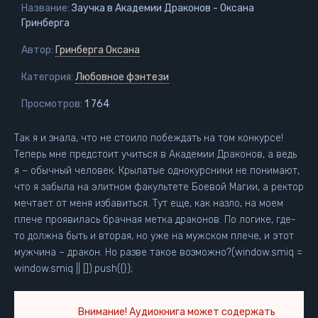
Название:
Заучка в Академии Драконов - Оксана
Гринберга
Автор:
Гринберга Оксана
Категория:
Любовное фэнтези
Просмотров:
1 764
Так я и знала, что не стоило побеждать на том конкурсе!
Теперь мне предстоит учиться в Академии Драконов, а ведь
я – обычный человек. Крылатые однокурсники не понимают,
что я забыла на элитном факультете Боевой Магии, а ректор
мечтает от меня избавиться. Тут еще, как назло, на моем
плече проявилась брачная метка драконов. По логике, где-
то должна быть и вторая, но уже на мужском плече, и этот
мужчина – дракон. Но разве такое возможно?(window.smiq =
window.smiq || []).push({});
Внимание! Аудиокнига может содержать