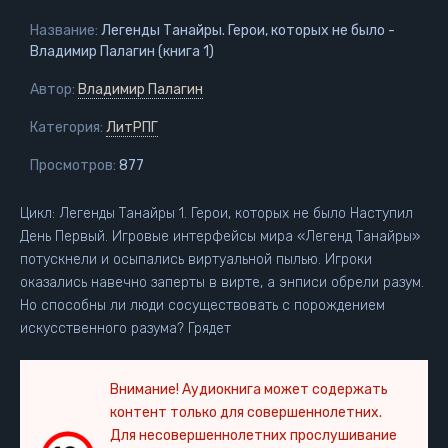
Название:
Легенды Танайры. Герои, которых не было -
Владимир Палагин (книга 1)
Автор:
Владимир Палагин
Категория:
ЛитРПГ
Просмотров:
877
Цикл: Легенды Танайры 1. Герои, которых не было Наступил
День Первый. Игровые интерфейсы мира «Легенд Танайры»
потускнели и осыпались виртуальной пылью. Игроки
оказались навечно заперты в вирте, а энписи обрели разум.
Но способны ли люди сосуществовать с порождением
искусственного разума? Грядет
Внимание! Аудиокнига может содержать
контент только для совершеннолетних.
Для несовершеннолетних прослушивание