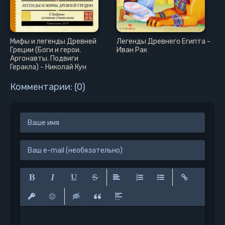
Мифы и легенды Древней
Легенды Древнего Египта -
Греции (Боги и герои.
Иван Рак
Аргонавты. Подвиги
Геракла) - Николай Кун
Комментарии: (0)
Полужирный
Курсив
Подчеркнутый
Зачеркнутый
Выравнивание
Нумерованный список
Маркированный сп
Вставить сс
Вставить защищенную ссылку
Вставить смайлик
Вставка скрытого текста
Вставка цитаты
Вставка спойлера