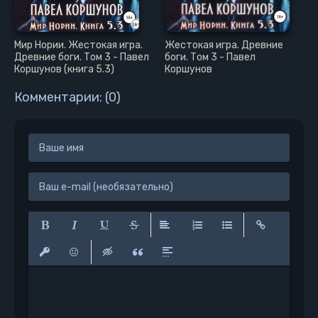
Мир Нории. Жестокая игра.
Жестокая игра. Древние
Древние боги. Том 3 - Павел
боги. Том 3 - Павел
Коршунов (книга 5.3)
Коршунов
Комментарии: (0)
Полужирный
Курсив
Подчеркнутый
Зачеркнутый
Выравнивание
Нумерованный список
Маркированный сп
Вставить сс
Вставить защищенную ссылку
Вставить смайлик
Вставка скрытого текста
Вставка цитаты
Вставка спойлера