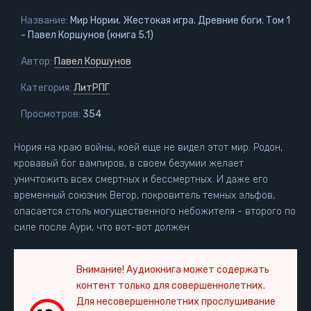
Название:
Мир Нории. Жестокая игра. Древние боги. Том 1
- Павел Коршунов (книга 5.1)
Автор:
Павел Коршунов
Категория:
ЛитРПГ
Просмотров:
354
Нория на краю войны, коей еще не видел этот мир. Родон,
кровавый бог вампиров, в своем безумии желает
уничтожить всех смертных и бессмертных. И даже его
временный союзник Вегор, покровитель темных эльфов,
опасается столь могущественного небожителя - второго по
силе после Аури, что вот-вот должен
Внимание! Аудиокнига может содержать
контент только для совершеннолетних.
Для несовершеннолетних прослушивание