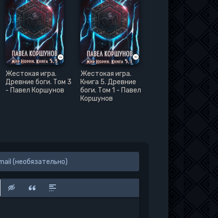
Жестокая игра.
Жестокая игра.
Древние боги. Том 3
Книга 5. Древние
- Павел Коршунов
боги. Том 1 - Павел
Коршунов
к
у
защищенную ссылку
вить смайлик
Вставка скрытого текста
Вставка цитаты
Вставка спойлера