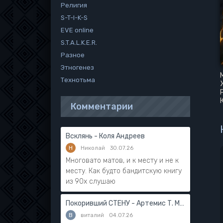
Религия
S-T-I-K-S
EVE online
S.T.A.L.K.E.R.
Разное
Этногенез
Технотьма
Комментарии
Всклянь - Коля Андреев
Н
Николай
30.07.26
Многовато матов, и к месту и не к
месту. Как будто бандитскую книгу
из 90х слушаю
Покоривший СТЕНУ - Артемис Т. Мантикор
В
виталий
04.07.26