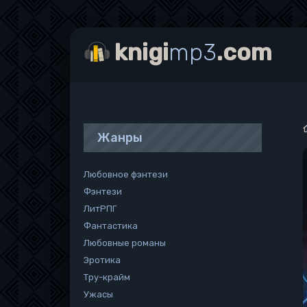
knigi
mp3
.com
Жанры
Любовное фэнтези
Фэнтези
ЛитРПГ
Фантастика
Любовные романы
Эротика
Тру-крайм
Ужасы