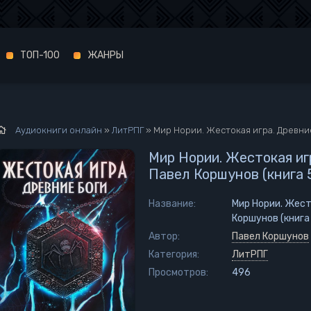
ТОП-100
ЖАНРЫ
Аудиокниги онлайн
»
ЛитРПГ
» Мир Нории. Жестокая игра. Древние
Мир Нории. Жестокая игр
Павел Коршунов (книга 5
Название:
Мир Нории. Жесто
Коршунов (книга 
Автор:
Павел Коршунов
Категория:
ЛитРПГ
Просмотров:
496