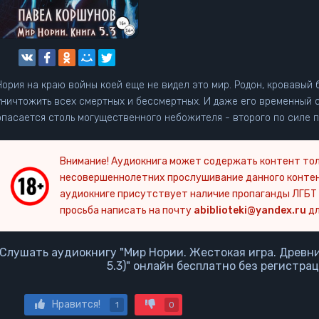
Нория на краю войны коей еще не видел это мир. Родон, кровавый 
уничтожить всех смертных и бессмертных. И даже его временный с
опасается столь могущественного небожителя - второго по силе п
Внимание! Аудиокнига может содержать контент тол
несовершеннолетних прослушивание данного конте
аудиокниге присутствует наличие пропаганды ЛГБТ 
просьба написать на почту
abiblioteki@yandex.ru
дл
Слушать аудиокнигу "Мир Нории. Жестокая игра. Древние
5.3)" онлайн бесплатно без регистра
Нравится!
1
0