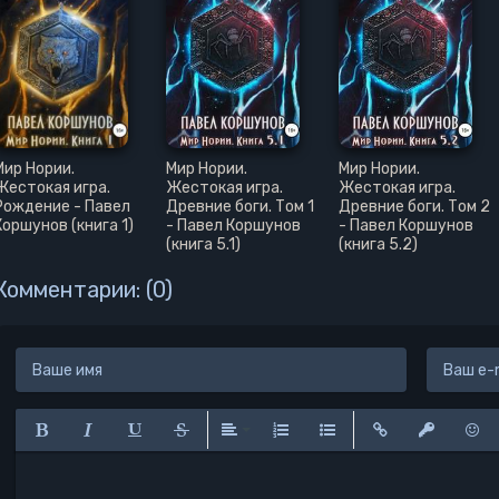
Мир Нории.
Мир Нории.
Мир Нории.
Жестокая игра.
Жестокая игра.
Жестокая игра.
Рождение - Павел
Древние боги. Том 1
Древние боги. Том 2
Коршунов (книга 1)
- Павел Коршунов
- Павел Коршунов
(книга 5.1)
(книга 5.2)
Комментарии: (0)
Полужирный
Курсив
Подчеркнутый
Зачеркнутый
Выравнивание
Нумерованный список
Маркированный списо
Вставить ссылк
Вставить 
Вста