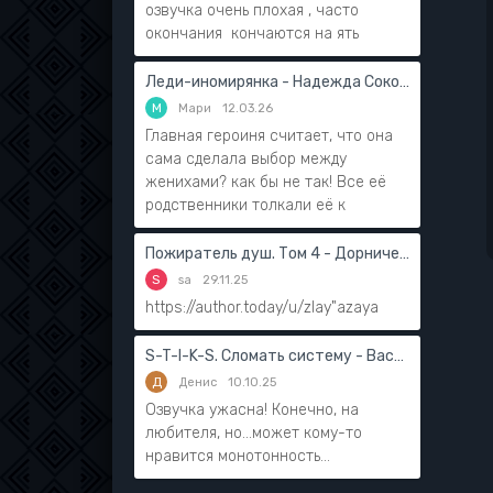
озвучка очень плохая , часто
окончания кончаются на ять
Леди-иномирянка - Надежда Соколова
М
Мари
12.03.26
Главная героиня считает, что она
сама сделала выбор между
женихами? как бы не так! Все её
родственники толкали её к
Пожиратель душ. Том 4 - Дорничев Дмитрий
S
sa
29.11.25
https://author.today/u/zlay"azaya
S-T-I-K-S. Сломать систему - Василий Мушинский
Д
Денис
10.10.25
Озвучка ужасна! Конечно, на
любителя, но...может кому-то
нравится монотонность...