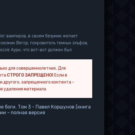
бог вампиров, в своем безумии желает
оюзник Вегор, покровитель темных эльфов,
осле Аури, что вот-вот должен был
ько для совершеннолетних. Для
нта
СТРОГО ЗАПРЕЩЕНО!
Если в
и другого, запрещенного контента -
я удаления материала
 боги. Том 3 - Павел Коршунов (книга
ции - полная версия