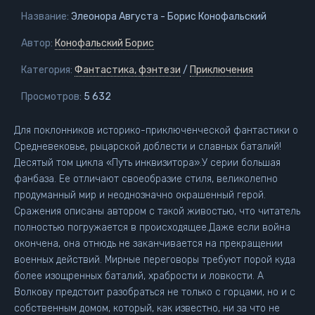
Название:
Элеонора Августа - Борис Конофальский
Автор:
Конофальский Борис
Категория:
Фантастика, фэнтези
/
Приключения
Просмотров:
5 632
Для поклонников историко-приключенческой фантастики о
Средневековье, рыцарской доблести и славных баталий!
Десятый том цикла «Путь инквизитора».У серии большая
фанбаза. Ее отличают своеобразие стиля, великолепно
продуманный мир и неоднозначно окрашенный герой.
Сражения описаны автором с такой живостью, что читатель
полностью погружается в происходящее.Даже если война
окончена, она отнюдь не заканчивается на прекращении
военных действий. Мирные переговоры требуют порой куда
более изощренных баталий, храбрости и ловкости. А
Волкову предстоит разобраться не только с горцами, но и с
собственным домом, который, как известно, ни за что не