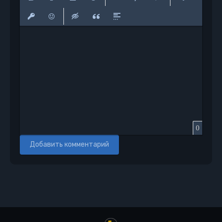
Полужирный
Курсив
Подчеркнутый
Зачеркнутый
Выравнивание
Нумерованный список
Маркированный сп
Вставить сс
Вставить защищенную ссылку
Вставить смайлик
Вставка скрытого текста
Вставка цитаты
Вставка спойлера
0
Добавить комментарий