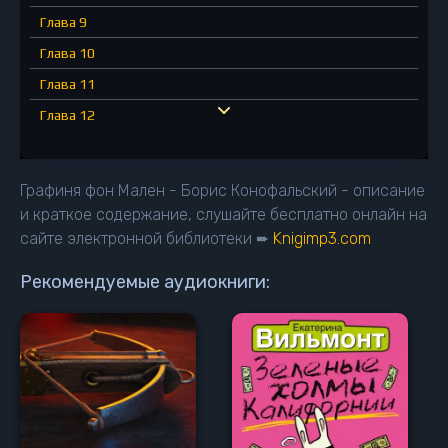
Глава 9
Глава 10
Глава 11
Глава 12
Глава 13
Глава 14
Графиня фон Мален - Борис Конофальский - описание
Глава 15
и краткое содержание, слушайте бесплатно онлайн на
сайте электронной библиотеки ➨
Knigimp3.com
Глава 16
Глава 17
Рекомендуемые аудиокниги:
Глава 18
Глава 19
Глава 20
Глава 21
Глава 22