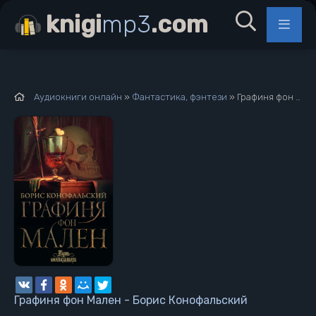
knigi
mp3
.com
Аудиокниги онлайн
»
Фантастика, фэнтези
» Графиня фон Мален - Борис Конофальский
Графиня фон Мален - Борис Конофальский