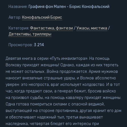
Название:
Графиня фон Мален - Борис Конофальский
Автор:
Конофальский Борис
Категория:
Фантастика, фэнтези
/
Ужасы, мистика
/
Детективы, триллеры
Просмотров:
3 214
Девятая книга в серии «Путь инквизитора». На помощь
Волкову приходят женщины! Однако, каждая из них терпеть
не может остальных…Война продолжается. Армия мужиков
наносит внезапные страшные удары, и Волков абсолютно
уверен: это неспроста, враг использует колдовство. И в тот
час, когда предают свои, а генерал бежит, бросив войско
на произвол судьбы, на помощь кавалеру приходят женщины.
Одна готова помериться силами с опасной ведьмой,
выступающей на стороне противника, другая хранит его дом
и обеспечивает надежный тыл, третья вынашивает
наследника, четвертая блюдет его интересы при