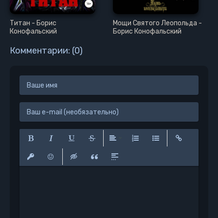
Глава 38
Титан - Борис
Мощи Святого Леопольда -
Глава 39
Конофальский
Борис Конофальский
Глава 40
Комментарии: (0)
Глава 41
Глава 42
Глава 43
Глава 44
Глава 45
Глава 46
Глава 47
Полужирный
Курсив
Подчеркнутый
Зачеркнутый
Выравнивание
Нумерованный список
Маркированный сп
Вставить сс
Глава 48
Вставить защищенную ссылку
Вставить смайлик
Вставка скрытого текста
Вставка цитаты
Вставка спойлера
Глава 49
Глава 50