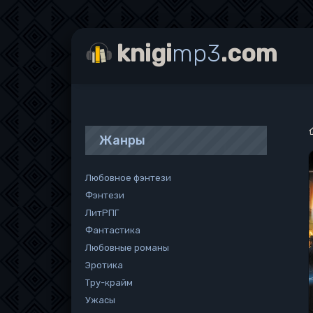
knigi
mp3
.com
Жанры
Любовное фэнтези
Фэнтези
ЛитРПГ
Фантастика
Любовные романы
Эротика
Тру-крайм
Ужасы