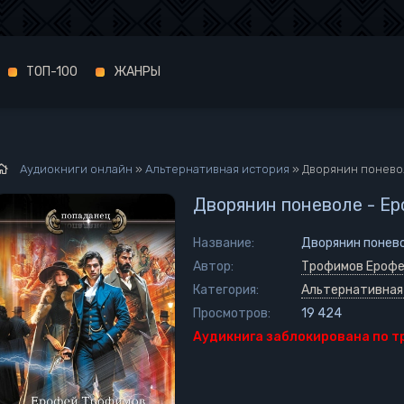
ТОП-100
ЖАНРЫ
Аудиокниги онлайн
»
Альтернативная история
» Дворянин понево
Дворянин поневоле - Е
Название:
Дворянин понев
Автор:
Трофимов Ероф
Категория:
Альтернативная
Просмотров:
19 424
Аудикнига заблокирована по 