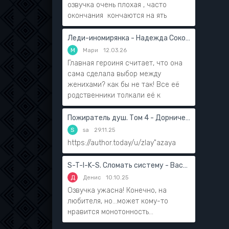
озвучка очень плохая , часто
окончания кончаются на ять
Леди-иномирянка - Надежда Соколова
М
Мари
12.03.26
Главная героиня считает, что она
сама сделала выбор между
женихами? как бы не так! Все её
родственники толкали её к
Пожиратель душ. Том 4 - Дорничев Дмитрий
S
sa
29.11.25
https://author.today/u/zlay"azaya
S-T-I-K-S. Сломать систему - Василий Мушинский
Д
Денис
10.10.25
Озвучка ужасна! Конечно, на
любителя, но...может кому-то
нравится монотонность...