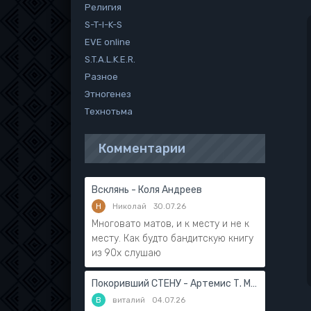
Религия
S-T-I-K-S
EVE online
S.T.A.L.K.E.R.
Разное
Этногенез
Технотьма
Комментарии
Всклянь - Коля Андреев
Н
Николай
30.07.26
Многовато матов, и к месту и не к
месту. Как будто бандитскую книгу
из 90х слушаю
Покоривший СТЕНУ - Артемис Т. Мантикор
В
виталий
04.07.26