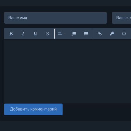
Полужирный
Курсив
Подчеркнутый
Зачеркнутый
Выравнивание
Нумерованный список
Маркированный списо
Вставить ссылк
Вставить 
Вста
Добавить комментарий