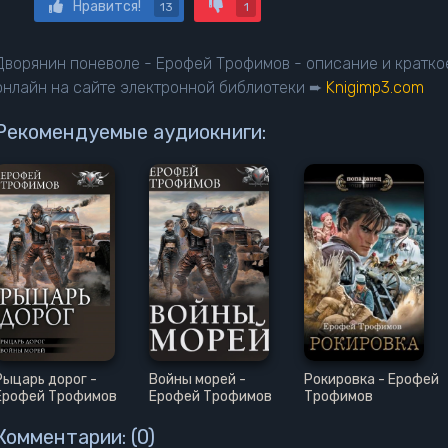
Нравится!
13
1
Дворянин поневоле - Ерофей Трофимов - описание и кратко
онлайн на сайте электронной библиотеки ➨
Knigimp3.com
Рекомендуемые аудиокниги:
Рыцарь дорог -
Войны морей -
Рокировка - Ерофей
Ерофей Трофимов
Ерофей Трофимов
Трофимов
Комментарии: (0)