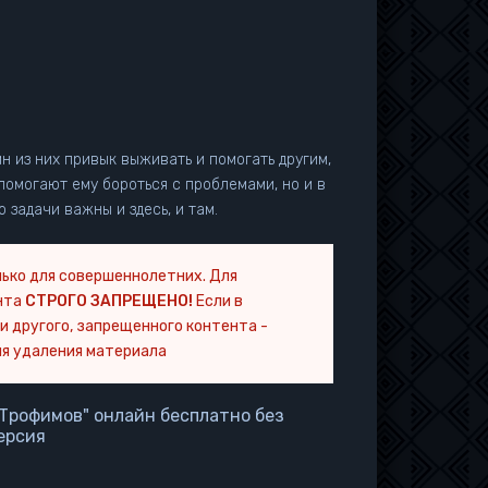
н из них привык выживать и помогать другим,
помогают ему бороться с проблемами, но и в
 задачи важны и здесь, и там.
ько для совершеннолетних. Для
нта
СТРОГО ЗАПРЕЩЕНО!
Если в
и другого, запрещенного контента -
я удаления материала
Трофимов" онлайн бесплатно без
ерсия