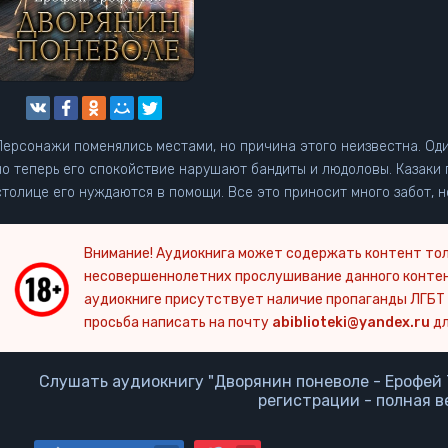
Персонажи поменялись местами, но причина этого неизвестна. Оди
но теперь его спокойствие нарушают бандиты и людоловы. Казаки 
столице его нуждаются в помощи. Все это приносит много забот, но
Внимание! Аудиокнига может содержать контент тол
несовершеннолетних прослушивание данного конте
аудиокниге присутствует наличие пропаганды ЛГБТ 
просьба написать на почту
abiblioteki@yandex.ru
дл
Слушать аудиокнигу "Дворянин поневоле - Ерофей 
регистрации - полная в