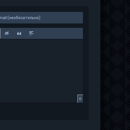
к
у
защищенную ссылку
вить смайлик
Вставка скрытого текста
Вставка цитаты
Вставка спойлера
0