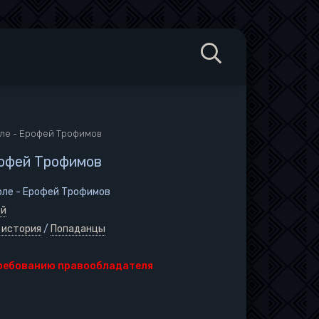
ле - Ерофей Трофимов
рофей Трофимов
оле - Ерофей Трофимов
ей
 история
/
Попаданцы
требованию правообладателя