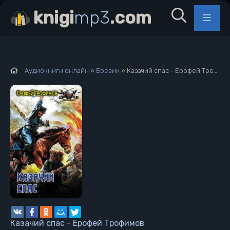
knigi
mp3
.com
Аудиокниги онлайн
»
Боевик
» Казачий спас - Ерофей Трофимов
Казачий спас - Ерофей Трофимов