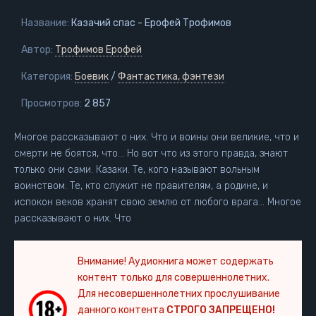
Название:
Казачий спас - Ерофей Трофимов
Автор:
Трофимов Ерофей
Категория:
Боевик
/
Фантастика, фэнтези
Просмотров:
2 857
Многое рассказывают о них. Что и воины они великие, что и
смерти не боятся, что… Но вот что из этого правда, знают
только они сами. Казаки. Те, кого называют вольным
воинством. Те, кто служит не правителям, а родине, и
испокон веков хранят свою землю от любого врага… Многое
рассказывают о них. Что
Внимание! Аудиокнига может содержать
контент только для совершеннолетних.
Для несовершеннолетних прослушивание
данного контента
СТРОГО ЗАПРЕЩЕНО!