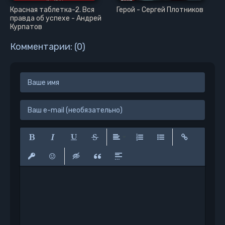
Красная таблетка-2. Вся
Герой - Сергей Плотников
правда об успехе - Андрей
Курпатов
Комментарии: (0)
Полужирный
Курсив
Подчеркнутый
Зачеркнутый
Выравнивание
Нумерованный список
Маркированный сп
Вставить сс
Вставить защищенную ссылку
Вставить смайлик
Вставка скрытого текста
Вставка цитаты
Вставка спойлера