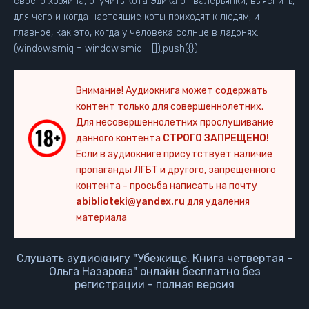
своего хозяина, отучить кота Эдика от валерьянки, выяснить,
для чего и когда настоящие коты приходят к людям, и
главное, как это, когда у человека солнце в ладонях.
(window.smiq = window.smiq || []).push({});
Внимание! Аудиокнига может содержать
контент только для совершеннолетних.
Для несовершеннолетних прослушивание
данного контента
СТРОГО ЗАПРЕЩЕНО!
Если в аудиокниге присутствует наличие
пропаганды ЛГБТ и другого, запрещенного
контента - просьба написать на почту
abiblioteki@yandex.ru
для удаления
материала
Слушать аудиокнигу "Убежище. Книга четвертая -
Ольга Назарова" онлайн бесплатно без
регистрации - полная версия