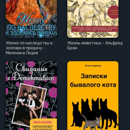
24
25
26
27
28
Жених по наследству и
Жизнь животных - Альфред
29
зоопарк в придачу -
Брэм
Миленина Лидия
30
31
32
33
34
35
36
37
38