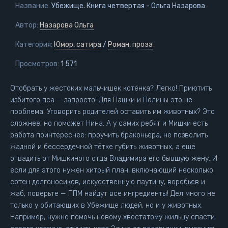
Название:
Убежище. Книга четвертая - Ольга Назарова
Автор:
Назарова Ольга
Категория:
Юмор, сатира
/
Роман, проза
Просмотров:
1 571
Отобрать у жестоких мальчишек котёнка? Легко! Приютить
избитого пса — запросто! Для Пашки и Полины это не
проблема. Уговорить родителей оставить им животных? Это
сложнее, но поможет Нина. А у самих ребят и Мишки есть
работа поинтереснее: проучить браконьера, не позволить
жадной и бессердечной тётке губить животных, а ещё
отвадить от Мишкиного отца Владимира его бывшую жену. И
если для этого нужен хитрый план, включающий несколько
сотен долгоносиков, искусственную паутину, воробьев и
жаб, поверьте — ППМ найдут все ингредиенты! Дел много не
только у обитающих в Убежище людей, но и у животных.
Например, нужно помочь новому хвостатому жильцу спасти