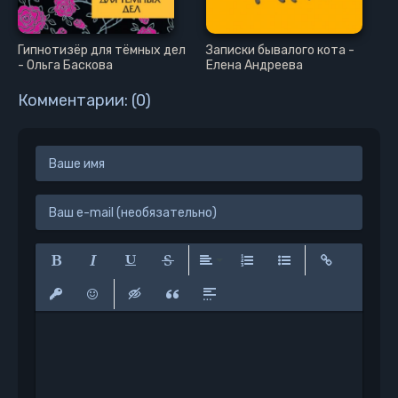
39
Гипнотизёр для тёмных дел
Записки бывалого кота -
- Ольга Баскова
Елена Андреева
Комментарии: (0)
Полужирный
Курсив
Подчеркнутый
Зачеркнутый
Выравнивание
Нумерованный список
Маркированный сп
Вставить сс
Вставить защищенную ссылку
Вставить смайлик
Вставка скрытого текста
Вставка цитаты
Вставка спойлера