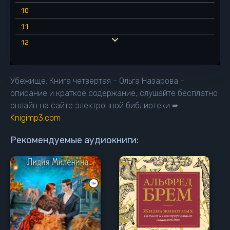
10
11
12
13
14
Убежище. Книга четвертая - Ольга Назарова -
15
описание и краткое содержание, слушайте бесплатно
онлайн на сайте электронной библиотеки ➨
16
Knigimp3.com
17
18
Рекомендуемые аудиокниги:
19
20
21
22
23