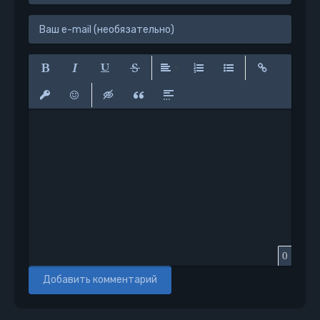
Полужирный
Курсив
Подчеркнутый
Зачеркнутый
Выравнивание
Нумерованный список
Маркированный сп
Вставить сс
Вставить защищенную ссылку
Вставить смайлик
Вставка скрытого текста
Вставка цитаты
Вставка спойлера
0
Добавить комментарий