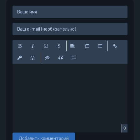
Полужирный
Курсив
Подчеркнутый
Зачеркнутый
Выравнивание
Нумерованный список
Маркированный сп
Вставить сс
Вставить защищенную ссылку
Вставить смайлик
Вставка скрытого текста
Вставка цитаты
Вставка спойлера
0
Добавить комментарий