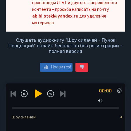
пропаганды ЛГБТ и другого, запрещенного
контента - просьба написать на почту
abiblioteki@yandex.ru
для удаления
материала
Слушать аудиокнигу "Шоу силачей - Пучок
Перцепций" онлайн бесплатно без регистрации -
полная версия
Нравится!
00:00
Шоу силачей