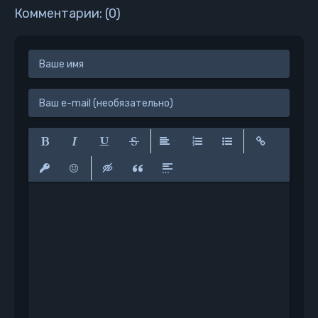
Комментарии: (0)
Полужирный
Курсив
Подчеркнутый
Зачеркнутый
Выравнивание
Нумерованный список
Маркированный сп
Вставить сс
Вставить защищенную ссылку
Вставить смайлик
Вставка скрытого текста
Вставка цитаты
Вставка спойлера