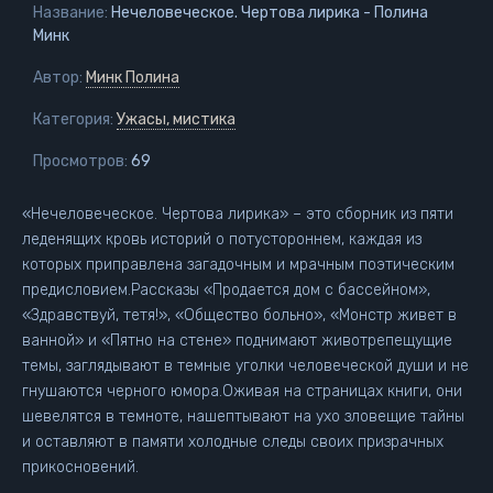
Название:
Нечеловеческое. Чертова лирика - Полина
Минк
Автор:
Минк Полина
Категория:
Ужасы, мистика
Просмотров:
69
«Нечеловеческое. Чертова лирика» – это сборник из пяти
леденящих кровь историй о потустороннем, каждая из
которых приправлена загадочным и мрачным поэтическим
предисловием.Рассказы «Продается дом с бассейном»,
«Здравствуй, тетя!», «Общество больно», «Монстр живет в
ванной» и «Пятно на стене» поднимают животрепещущие
темы, заглядывают в темные уголки человеческой души и не
гнушаются черного юмора.Оживая на страницах книги, они
шевелятся в темноте, нашептывают на ухо зловещие тайны
и оставляют в памяти холодные следы своих призрачных
прикосновений.