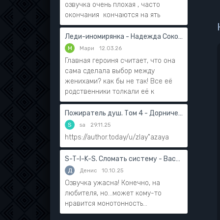
озвучка очень плохая , часто
окончания кончаются на ять
Леди-иномирянка - Надежда Соколова
М
Мари
12.03.26
Главная героиня считает, что она
сама сделала выбор между
женихами? как бы не так! Все её
родственники толкали её к
Пожиратель душ. Том 4 - Дорничев Дмитрий
S
sa
29.11.25
https://author.today/u/zlay"azaya
S-T-I-K-S. Сломать систему - Василий Мушинский
Д
Денис
10.10.25
Озвучка ужасна! Конечно, на
любителя, но...может кому-то
нравится монотонность...