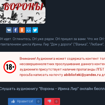
ОН идет. Оглянитесь, ОН уже рядом. ОН пришел за вами. Что же ОН 
ответвлением цикла Ирины Лир "Дом у дороги" ("Ванька", "Любаня", 
Внимание! Аудиокнига может содержать контент тол
несовершеннолетних прослушивание данного конте
аудиокниге присутствует наличие пропаганды ЛГБТ 
просьба написать на почту
abiblioteki@yandex.ru
дл
Слушать аудиокнигу "Вороны - Ирина Лир" онлайн беспл
Нравится!
0
0