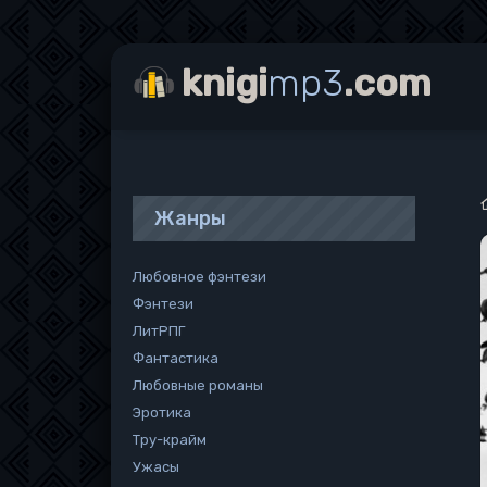
knigi
mp3
.com
Жанры
Любовное фэнтези
Фэнтези
ЛитРПГ
Фантастика
Любовные романы
Эротика
Тру-крайм
Ужасы