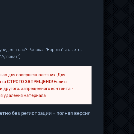
увидел в вас? Рассказ "Вороны" является
"Адвокат")
ько для совершеннолетних. Для
нта
СТРОГО ЗАПРЕЩЕНО!
Если в
и другого, запрещенного контента -
я удаления материала
атно без регистрации - полная версия