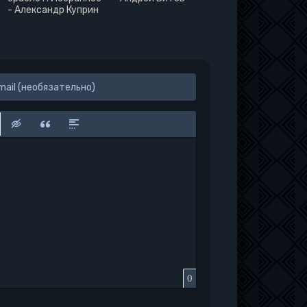
- Александр Куприн
к
у
защищенную ссылку
вить смайлик
Вставка скрытого текста
Вставка цитаты
Вставка спойлера
0