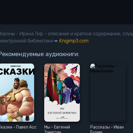
Вороны - Ирина Лир - описание и краткое содержание, слуш
электронной библиотеки ➨
Knigimp3.com
Рекомендуемые аудиокниги:
Сказки - Павел Асс
Мы - Евгений
Рассказы - Иван
Замятин
Бунин