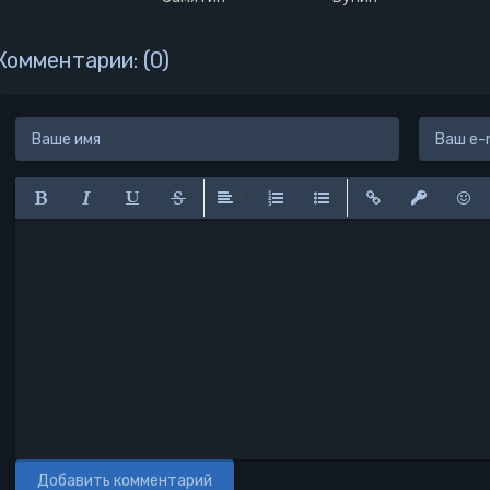
Комментарии: (0)
Полужирный
Курсив
Подчеркнутый
Зачеркнутый
Выравнивание
Нумерованный список
Маркированный списо
Вставить ссылк
Вставить 
Вста
Добавить комментарий