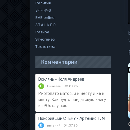
Религия
S-T-I-K-S
EVE online
S.T.A.L.K.E.R.
Разное
Этногенез
Технотьма
Комментарии
Всклянь - Коля Андреев
Н
Николай
30.07.26
Многовато матов, и к месту и не к
месту. Как будто бандитскую книгу
из 90х слушаю
Покоривший СТЕНУ - Артемис Т. Мантикор
В
виталий
04.07.26