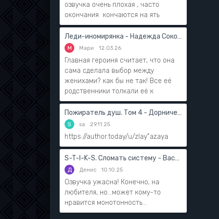
озвучка очень плохая , часто
окончания кончаются на ять
Леди-иномирянка - Надежда Соколова
М
Мари
12.03.26
Главная героиня считает, что она
сама сделала выбор между
женихами? как бы не так! Все её
родственники толкали её к
Пожиратель душ. Том 4 - Дорничев Дмитрий
S
sa
29.11.25
https://author.today/u/zlay"azaya
S-T-I-K-S. Сломать систему - Василий Мушинский
Д
Денис
10.10.25
Озвучка ужасна! Конечно, на
любителя, но...может кому-то
нравится монотонность...