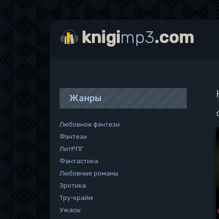
knigi
mp3
.com
Жанры
Любовное фэнтези
Фэнтези
ЛитРПГ
Фантастика
Любовные романы
Эротика
Тру-крайм
Ужасы