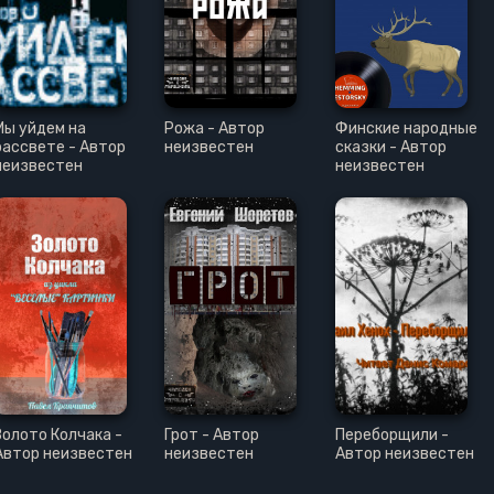
Мы уйдем на
Рожа - Автор
Финские народные
рассвете - Автор
неизвестен
сказки - Автор
неизвестен
неизвестен
Золото Колчака -
Грот - Автор
Переборщили -
Автор неизвестен
неизвестен
Автор неизвестен