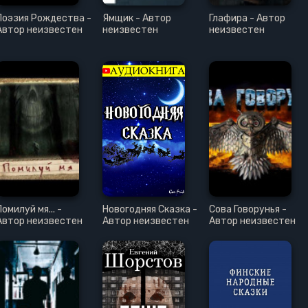
Поэзия Рождества -
Ямщик - Автор
Глафира - Автор
Автор неизвестен
неизвестен
неизвестен
Помилуй мя... -
Новогодняя Сказка -
Сова Говорунья -
Автор неизвестен
Автор неизвестен
Автор неизвестен