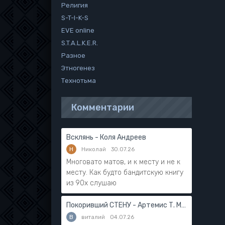
Религия
S-T-I-K-S
EVE online
S.T.A.L.K.E.R.
Разное
Этногенез
Технотьма
Комментарии
Всклянь - Коля Андреев
Н
Николай
30.07.26
Многовато матов, и к месту и не к
месту. Как будто бандитскую книгу
из 90х слушаю
Покоривший СТЕНУ - Артемис Т. Мантикор
В
виталий
04.07.26