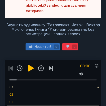
контента - просьба написать на почту
abiblioteki@yandex.ru
для удаления
материала
Слушать аудиокнигу "Ретроспект: Исток - Виктор
Моключенко (книга 1)" онлайн бесплатно без
регистрации - полная версия
Нравится!
0
0
00:00
01
02
03