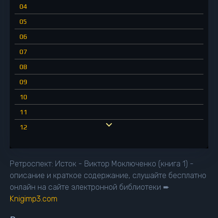
04
05
06
07
08
09
10
11
12
13
14
Ретроспект: Исток - Виктор Моключенко (книга 1) -
15
описание и краткое содержание, слушайте бесплатно
онлайн на сайте электронной библиотеки ➨
16
Knigimp3.com
17
18