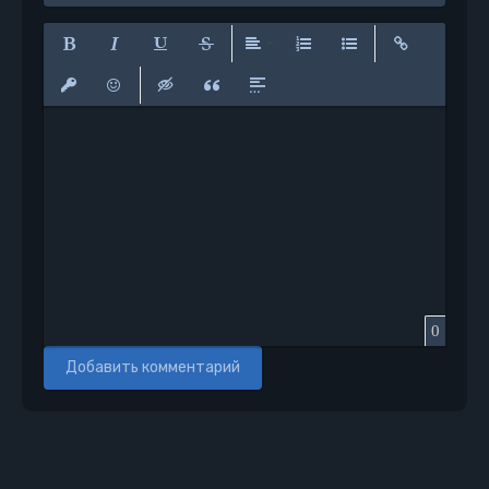
Полужирный
Курсив
Подчеркнутый
Зачеркнутый
Выравнивание
Нумерованный список
Маркированный сп
Вставить сс
Вставить защищенную ссылку
Вставить смайлик
Вставка скрытого текста
Вставка цитаты
Вставка спойлера
0
Добавить комментарий