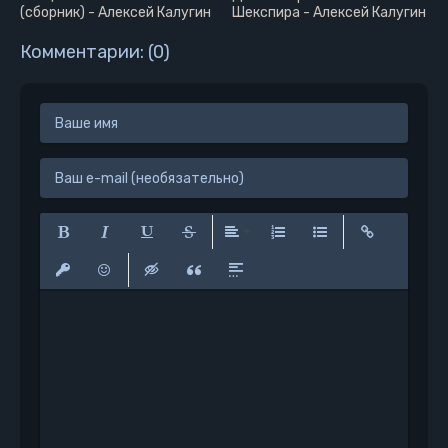
(сборник) - Алексей Калугин
Шекспира - Алексей Калугин
Комментарии: (0)
Полужирный
Курсив
Подчеркнутый
Зачеркнутый
Выравнивание
Нумерованный список
Маркированный сп
Вставить сс
Вставить защищенную ссылку
Вставить смайлик
Вставка скрытого текста
Вставка цитаты
Вставка спойлера