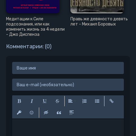
Медитации к Силе
Правь же девяносто девять
подсознания, или как
лет - Михаил Боровых
изменить жизнь за 4 недели
- Джо Диспенза
Комментарии: (0)
Полужирный
Курсив
Подчеркнутый
Зачеркнутый
Выравнивание
Нумерованный список
Маркированный сп
Вставить сс
Вставить защищенную ссылку
Вставить смайлик
Вставка скрытого текста
Вставка цитаты
Вставка спойлера