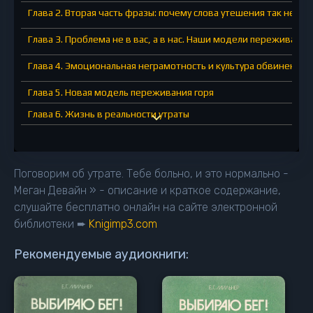
Глава 2. Вторая часть фразы: почему слова утешения так непр
Глава 3. Проблема не в вас, а в нас. Наши модели переживания
Глава 4. Эмоциональная неграмотность и культура обвинения
Глава 5. Новая модель переживания горя
Глава 6. Жизнь в реальности утраты
Глава 7. Горе нельзя поправить, но страдать не обязательно
Глава 8. Как (и зачем) оставаться в живых
Поговорим об утрате. Тебе больно, и это нормально -
Глава 9. Что у меня с головой? Влияние горя на физическое со
Меган Девайн » - описание и краткое содержание,
слушайте бесплатно онлайн на сайте электронной
Глава 10. Горе и тревога. Как успокоить разум, если логика бес
библиотеки ➨
Knigimp3.com
Глава 11. При чем здесь искусство?
Рекомендуемые аудиокниги:
Глава 12. Найдите свой образ «восстановления»
Глава 13. Объяснять или игнорировать?
Глава 14. Создание группы поддержки: помогите им помочь ва