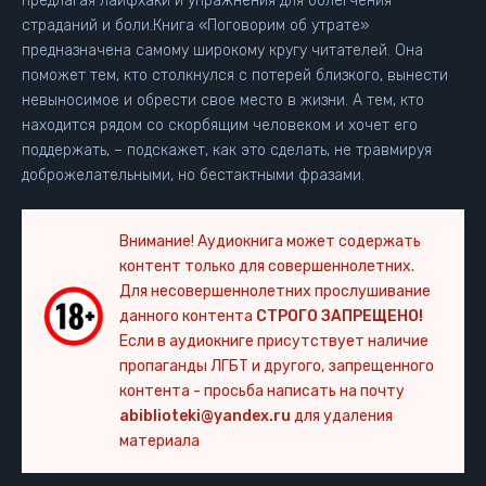
предлагая лайфхаки и упражнения для облегчения
страданий и боли.Книга «Поговорим об утрате»
предназначена самому широкому кругу читателей. Она
поможет тем, кто столкнулся с потерей близкого, вынести
невыносимое и обрести свое место в жизни. А тем, кто
находится рядом со скорбящим человеком и хочет его
поддержать, – подскажет, как это сделать, не травмируя
доброжелательными, но бестактными фразами.
Внимание! Аудиокнига может содержать
контент только для совершеннолетних.
Для несовершеннолетних прослушивание
данного контента
СТРОГО ЗАПРЕЩЕНО!
Если в аудиокниге присутствует наличие
пропаганды ЛГБТ и другого, запрещенного
контента - просьба написать на почту
abiblioteki@yandex.ru
для удаления
материала