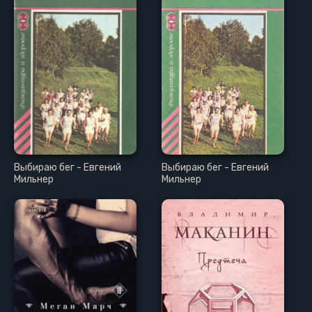
Глава 15. Племя будущего: содружество, надежда и путь впер
Глава 16. Бесконечна только любовь
Приложение. Как помочь другу в горе
Интернет-ресурсы
Об авторе
Об издательстве
Выбираю бег - Евгений
Выбираю бег - Евгений
Мильнер
Мильнер