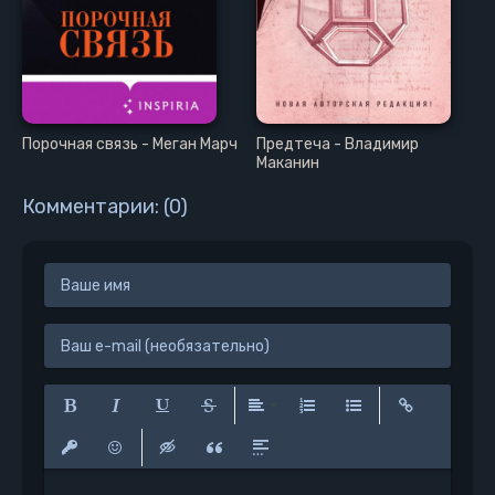
Порочная связь - Меган Марч
Предтеча - Владимир
Маканин
Комментарии: (0)
Полужирный
Курсив
Подчеркнутый
Зачеркнутый
Выравнивание
Нумерованный список
Маркированный сп
Вставить сс
Вставить защищенную ссылку
Вставить смайлик
Вставка скрытого текста
Вставка цитаты
Вставка спойлера