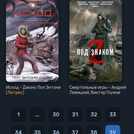
Исход - Джонс Пол Энтони
Смертельные игры - Андрей
(Литрес)
Левицкий, Виктор Глумов
1
...
30
31
32
33
34
35
36
37
38
39