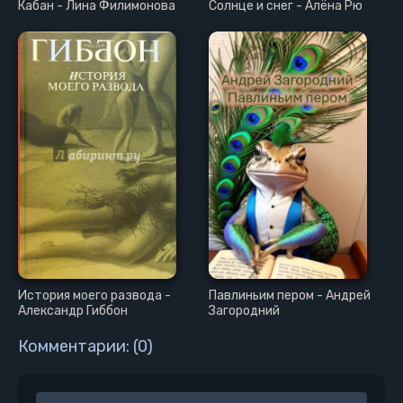
Кабан - Лина Филимонова
Солнце и снег - Алёна Рю
Глава 29
Глава 30
Глава 31
История моего развода -
Павлиньим пером - Андрей
Александр Гиббон
Загородний
Комментарии: (0)