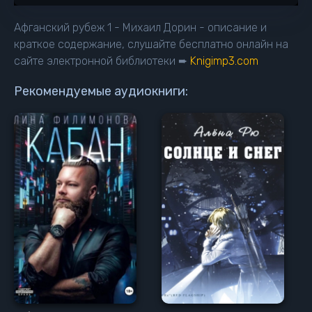
Глава 15
Афганский рубеж 1 - Михаил Дорин - описание и
Глава 16
краткое содержание, слушайте бесплатно онлайн на
сайте электронной библиотеки ➨
Knigimp3.com
Глава 17
Глава 18
Рекомендуемые аудиокниги:
Глава 19
Глава 20
Глава 21
Глава 22
Глава 23
Глава 24
Глава 25
Глава 26
Глава 27
Глава 28