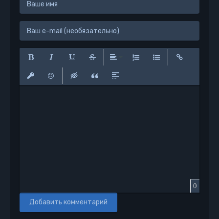
Полужирный
Курсив
Подчеркнутый
Зачеркнутый
Выравнивание
Нумерованный список
Маркированный сп
Вставить сс
Вставить защищенную ссылку
Вставить смайлик
Вставка скрытого текста
Вставка цитаты
Вставка спойлера
0
Добавить комментарий