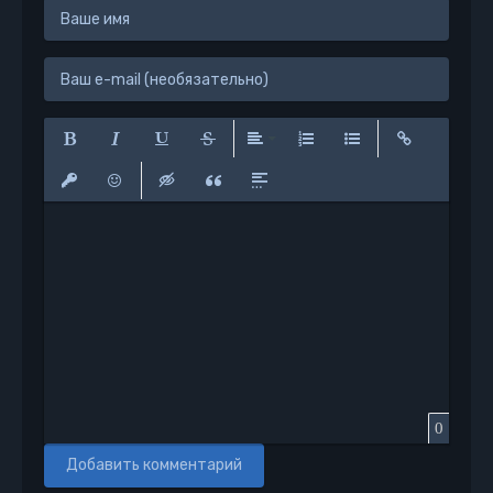
Полужирный
Курсив
Подчеркнутый
Зачеркнутый
Выравнивание
Нумерованный список
Маркированный сп
Вставить сс
Вставить защищенную ссылку
Вставить смайлик
Вставка скрытого текста
Вставка цитаты
Вставка спойлера
0
Добавить комментарий