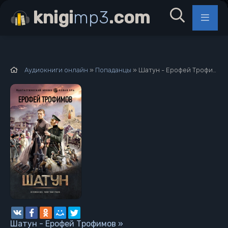
knigi
mp3
.com
Аудиокниги онлайн
»
Попаданцы
» Шатун - Ерофей Трофимов »
Шатун - Ерофей Трофимов »