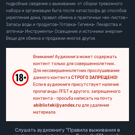
подробные сведения о выживании: от сборки тревожного
набора и организации быта после катастрофы до способов
укрепления дома, правил обмена и практичных чек-листов:•
Запасы воды и продуктов• Готовка• Гигиена• Лекарства и
аптечка• Инструменты• Освещение и источники энергии•
Вещи для обмена и продажии многое другое.
Внимание! Аудиокнига может содержать
контент только для совершеннолетних.
Для несовершеннолетних прослушивание
данного контента
СТРОГО ЗАПРЕЩЕНО!
Если в аудиокниге присутствует наличие
пропаганды ЛГБТ и другого, запрещенного
контента - просьба написать на почту
abiblioteki@yandex.ru
для удаления
материала
Слушать аудиокнигу "Правила выживания в