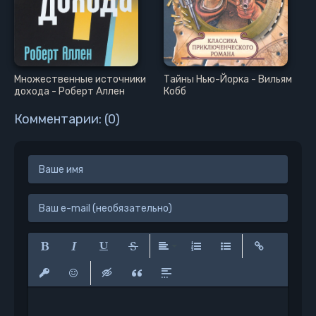
Множественные источники
Тайны Нью-Йорка - Вильям
дохода - Роберт Аллен
Кобб
Комментарии: (0)
Полужирный
Курсив
Подчеркнутый
Зачеркнутый
Выравнивание
Нумерованный список
Маркированный сп
Вставить сс
Вставить защищенную ссылку
Вставить смайлик
Вставка скрытого текста
Вставка цитаты
Вставка спойлера