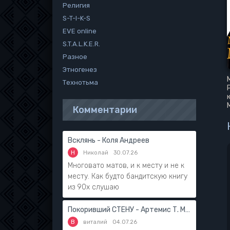
Религия
S-T-I-K-S
EVE online
S.T.A.L.K.E.R.
Разное
Этногенез
Технотьма
Комментарии
Всклянь - Коля Андреев
Н
Николай
30.07.26
Многовато матов, и к месту и не к
месту. Как будто бандитскую книгу
из 90х слушаю
Покоривший СТЕНУ - Артемис Т. Мантикор
В
виталий
04.07.26