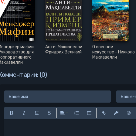
Менеджер мафии.
Анти-Макиавелли -
О военном
Руководство для
Фридрих Великий
искусстве - Никколо
корпоративного
Макиавелли
Макиавелли
Комментарии: (0)
Полужирный
Курсив
Подчеркнутый
Зачеркнутый
Выравнивание
Нумерованный список
Маркированный списо
Вставить ссылк
Вставить 
Вста