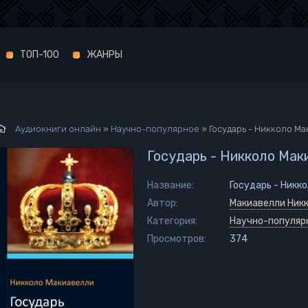
ТОП-100
ЖАНРЫ
Аудиокниги онлайн
»
Научно-популярное
» Государь - Никколо М
Государь - Никколо Мак
Название:
Государь - Никк
Автор:
Макиавелли Ник
Категория:
Научно-популяр
Просмотров:
374