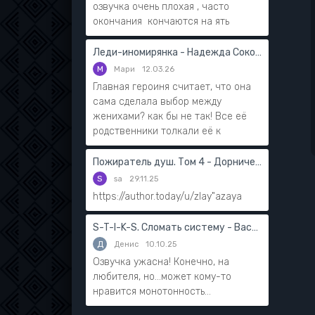
озвучка очень плохая , часто
окончания кончаются на ять
Леди-иномирянка - Надежда Соколова
М
Мари
12.03.26
Главная героиня считает, что она
сама сделала выбор между
женихами? как бы не так! Все её
родственники толкали её к
Пожиратель душ. Том 4 - Дорничев Дмитрий
S
sa
29.11.25
https://author.today/u/zlay"azaya
S-T-I-K-S. Сломать систему - Василий Мушинский
Д
Денис
10.10.25
Озвучка ужасна! Конечно, на
любителя, но...может кому-то
нравится монотонность...