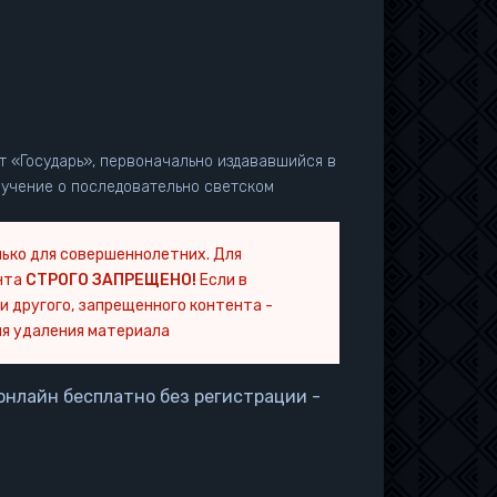
 «Государь», первоначально издававшийся в
 учение о последовательно светском
ько для совершеннолетних. Для
нта
СТРОГО ЗАПРЕЩЕНО!
Если в
и другого, запрещенного контента -
я удаления материала
онлайн бесплатно без регистрации -