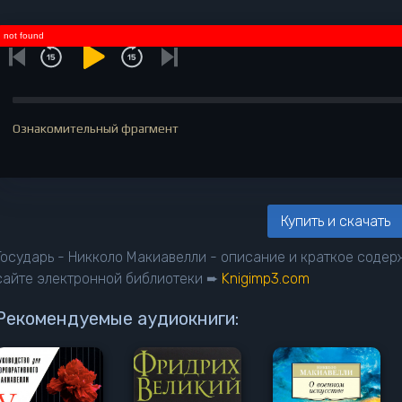
not found
Ознакомительный фрагмент
Купить и скачать
Государь - Никколо Макиавелли - описание и краткое содер
сайте электронной библиотеки ➨
Knigimp3.com
Рекомендуемые аудиокниги: