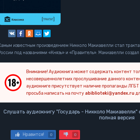
Самым известным произведением Никколо Макиавелли стал трактат
России под названиями «Князь» и «Правитель». Макиавелли создал
Внимание! Аудиокнига может содержать контент тол
несовершеннолетних прослушивание данного конте
аудиокниге присутствует наличие пропаганды ЛГБТ 
просьба написать на почту
abiblioteki@yandex.ru
дл
Слушать аудиокнигу "Государь - Никколо Макиавелли" 
полная версия
Нравится!
0
0