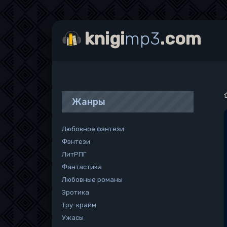
knigi
mp3
.com
Жанры
Любовное фэнтези
Фэнтези
ЛитРПГ
Фантастика
Любовные романы
Эротика
Тру-крайм
Ужасы