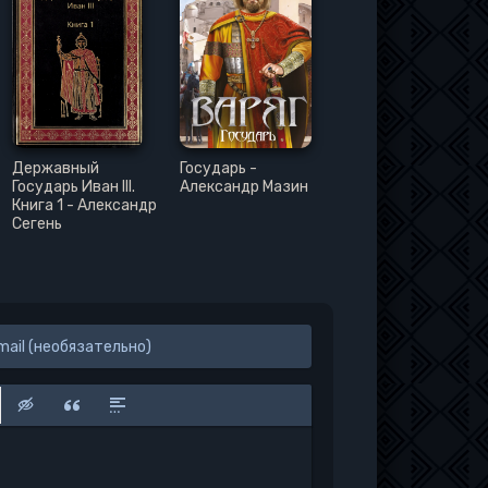
Державный
Государь -
Государь Иван III.
Александр Мазин
Книга 1 - Александр
Сегень
к
у
защищенную ссылку
вить смайлик
Вставка скрытого текста
Вставка цитаты
Вставка спойлера