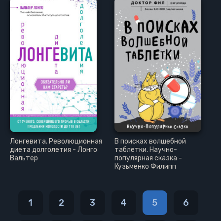
Лонгевита. Революционная
В поисках волшебной
диета долголетия - Лонго
таблетки. Научно-
Вальтер
популярная сказка -
Кузьменко Филипп
1
2
3
4
5
6