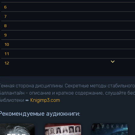
6
7
8
9
10
11
12
13
14
Темная сторона дисциплины. Секретные методы стабильного 
15
Баллантайн - описание и краткое содержание, слушайте бе
библиотеки ➨
Knigimp3.com
16
17
Рекомендуемые аудиокниги:
18
19