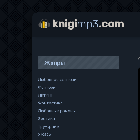
knigi
mp3
.com
Жанры
Любовное фэнтези
Фэнтези
ЛитРПГ
Фантастика
Любовные романы
Эротика
Тру-крайм
Ужасы