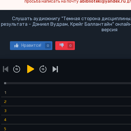
просьба написать на почту
abiblioteki@yandex.ru
дл
Слушать аудиокнигу "Темная сторона дисциплины
результата - Дэниел Вудрам, Крейг Баллантайн" онлайн
версия
Нравится!
0
0
1
2
3
4
5