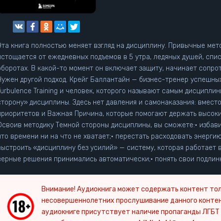
Эта книга полностью меняет взгляд на дисциплину. Привычные мето
истощается от ежедневных подъемов в 5 утра, ледяных душей, спис
оборотах. В какой-то момент он включает защиту, начинает сопро
н другой подход. Крейг Баллантайн — бизнес-тренер успешных предпринимателей, автор фитнес-системы
Turbulence Training и человек, которого называют самым дисципл
сторону» дисциплины. Здесь нет давления и самонаказания: вместо
приоритетов и Важная Причина, которые помогают держать высокий
Освоив методику Темной стороны дисциплины, вы сможете:• избави
что времени ни на что не хватает;• перестать расходовать энерги
выстроить «дисциплину без усилий» — систему, которая работает в
верные решения принимались автоматически;• понять свои подлин
Внимание! Аудиокнига может содержать контент тол
несовершеннолетних прослушивание данного конте
аудиокниге присутствует наличие пропаганды ЛГБТ 