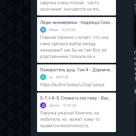
озвучка очень плохая , часто
окончания кончаются на ять
Леди-иномирянка - Надежда Соколова
М
Мари
12.03.26
Главная героиня считает, что она
сама сделала выбор между
женихами? как бы не так! Все её
родственники толкали её к
Пожиратель душ. Том 4 - Дорничев Дмитрий
S
sa
29.11.25
https://author.today/u/zlay"azaya
S-T-I-K-S. Сломать систему - Василий Мушинский
Д
Денис
10.10.25
Озвучка ужасна! Конечно, на
любителя, но...может кому-то
нравится монотонность...