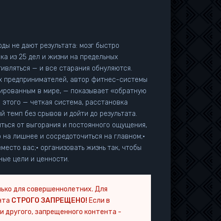
ды не дают результата: мозг быстро
ка из 25 дел и жизни на предельных
тивляться — и все старания обнуляются.
инированным в мире, — показывает «обратную
 этого — четкая система, расстановка
 темп без срывов и дойти до результата.
ться от выгорания и постоянного ощущения,
ю на лишнее и сосредоточиться на главном;•
место вас;• организовать жизнь так, чтобы
ные цели и ценности.
ько для совершеннолетних. Для
нта
СТРОГО ЗАПРЕЩЕНО!
Если в
и другого, запрещенного контента -