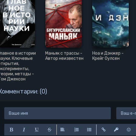
20
21
Главное в истории
Маньяк с трассы -
Ноа и Дэнжер -
науки. Ключевые
Автор неизвестен
Крейг Оулсен
открытия,
эксперименты,
теории, методы -
Том Джексон
Комментарии: (0)