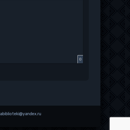
к
у
защищенную ссылку
вить смайлик
Вставка скрытого текста
Вставка цитаты
Вставка спойлера
0
 abiblioteki@yandex.ru