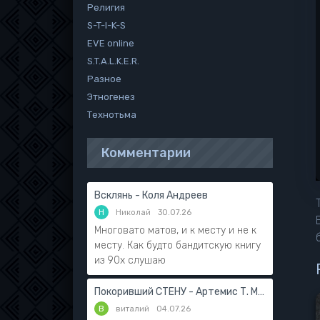
Религия
S-T-I-K-S
EVE online
S.T.A.L.K.E.R.
Разное
Этногенез
Технотьма
Комментарии
Всклянь - Коля Андреев
Н
Николай
30.07.26
Многовато матов, и к месту и не к
месту. Как будто бандитскую книгу
из 90х слушаю
Покоривший СТЕНУ - Артемис Т. Мантикор
В
виталий
04.07.26