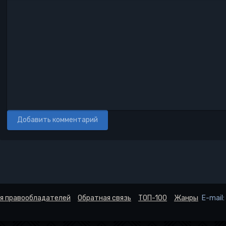
Полужирный
Курсив
Подчеркнутый
Зачеркнутый
Выравнивание
Нумерованный список
Маркированный списо
Вставить ссылк
Вставить 
Вста
Добавить комментарий
я правообладателей
Обратная связь
ТОП-100
Жанры
E-mail: