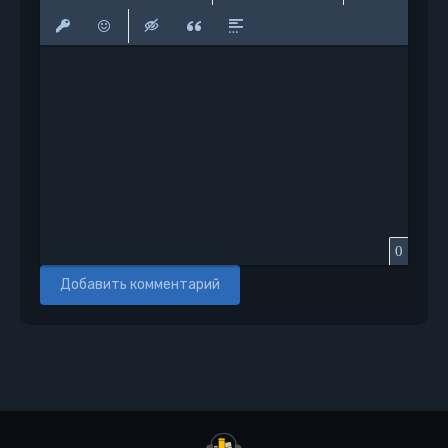
Полужирный
Курсив
Подчеркнутый
Зачеркнутый
Выравнивание
Нумерованный список
Маркированный сп
Вставить сс
Вставить защищенную ссылку
Вставить смайлик
Вставка скрытого текста
Вставка цитаты
Вставка спойлера
0
Добавить комментарий