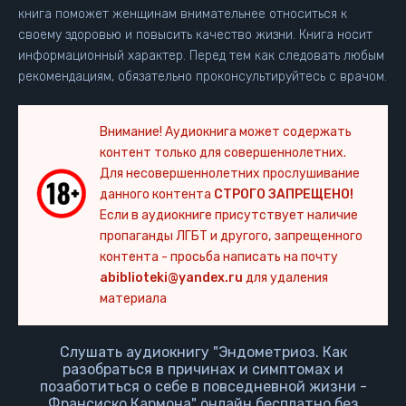
книга поможет женщинам внимательнее относиться к
своему здоровью и повысить качество жизни. Книга носит
информационный характер. Перед тем как следовать любым
рекомендациям, обязательно проконсультируйтесь с врачом.
Внимание! Аудиокнига может содержать
контент только для совершеннолетних.
Для несовершеннолетних прослушивание
данного контента
СТРОГО ЗАПРЕЩЕНО!
Если в аудиокниге присутствует наличие
пропаганды ЛГБТ и другого, запрещенного
контента - просьба написать на почту
abiblioteki@yandex.ru
для удаления
материала
Слушать аудиокнигу "Эндометриоз. Как
разобраться в причинах и симптомах и
позаботиться о себе в повседневной жизни -
Франсиско Кармона" онлайн бесплатно без