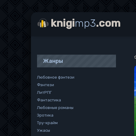
knigi
mp3
.com
Жанры
Любовное фэнтези
Фэнтези
ЛитРПГ
Фантастика
Любовные романы
Эротика
Тру-крайм
Ужасы