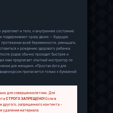
 укрепляет и тело, и внутреннее состояние.
ни поддерживают сразу двоих — будущую
а протяжении всей беременности, уменьшать
отовиться к рождению здорового ребенка.
 после родов обычно проходит быстрее и
щих мам предлагает опытный инструктор по
нения для женщин», «Простая йога для
 видеокурсом прилагается только к бумажной
ько для совершеннолетних. Для
нта
СТРОГО ЗАПРЕЩЕНО!
Если в
и другого, запрещенного контента -
я удаления материала