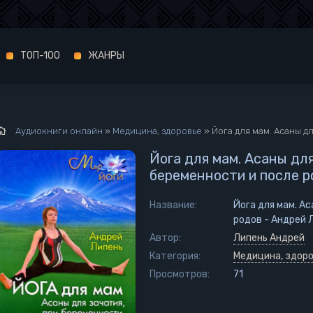
ТОП-100
ЖАНРЫ
Аудиокниги онлайн
»
Медицина, здоровье
» Йога для мам. Асаны для за
Йога для мам. Асаны для
беременности и после р
Название:
Йога для мам. А
родов - Андрей 
Автор:
Липень Андрей
Категория:
Медицина, здор
Просмотров:
71