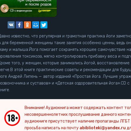
Давно известно, что регулярная и грамотная практика йоги заметно
А для беременной женщины такие занятия особенно ценны, ведь о
маму и малыша.Йога помогает сохранять хорошее самочувствие н
проявления токсикоза, мягко контролировать прибавку веса и подг
Кроме того, у женщин, которые занимались йогой, восстановление
легче.В этой книге практические советы и рекомендации для буду
йоге Андрей Липень — автор изданий «Простая йога. Лучшие упраж
позвоночника и суставов» и «Детская оздоровительная йога».CD с
книге.
Внимание! Аудиокнига может содержать контент тол
несовершеннолетних прослушивание данного конте
аудиокниге присутствует наличие пропаганды ЛГБТ 
просьба написать на почту
abiblioteki@yandex.ru
дл