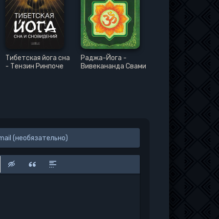
Тибетская йога сна
Раджа-Йога -
- Тензин Ринпоче
Вивекананда Свами
к
у
защищенную ссылку
вить смайлик
Вставка скрытого текста
Вставка цитаты
Вставка спойлера