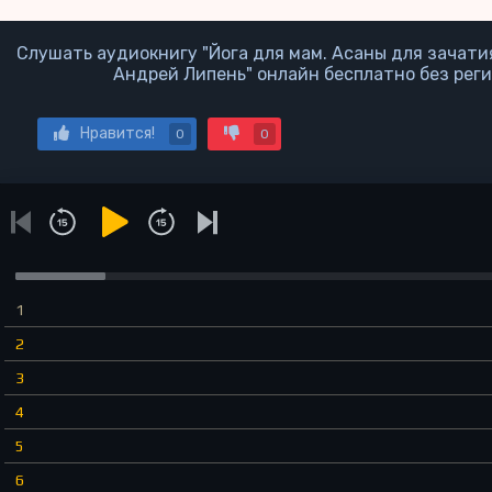
Слушать аудиокнигу "Йога для мам. Асаны для зачатия
Андрей Липень" онлайн бесплатно без реги
Нравится!
0
0
1
2
3
4
5
6