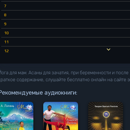
7
8
9
10
11
12
13
14
Йога для мам. Асаны для зачатия, при беременности и после
15
краткое содержание, слушайте бесплатно онлайн на сайте 
16
Рекомендуемые аудиокниги:
17
18
19
20