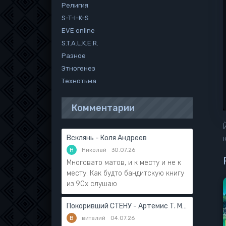
Религия
S-T-I-K-S
EVE online
S.T.A.L.K.E.R.
Разное
Этногенез
Технотьма
Комментарии
Всклянь - Коля Андреев
Н
Николай
30.07.26
Многовато матов, и к месту и не к
месту. Как будто бандитскую книгу
из 90х слушаю
Покоривший СТЕНУ - Артемис Т. Мантикор
В
виталий
04.07.26