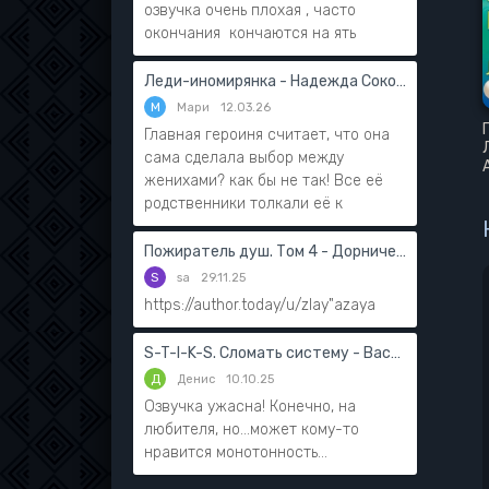
озвучка очень плохая , часто
окончания кончаются на ять
Леди-иномирянка - Надежда Соколова
М
Мари
12.03.26
Главная героиня считает, что она
сама сделала выбор между
женихами? как бы не так! Все её
родственники толкали её к
Пожиратель душ. Том 4 - Дорничев Дмитрий
S
sa
29.11.25
https://author.today/u/zlay"azaya
S-T-I-K-S. Сломать систему - Василий Мушинский
Д
Денис
10.10.25
Озвучка ужасна! Конечно, на
любителя, но...может кому-то
нравится монотонность...