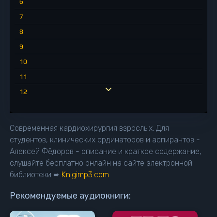
6
7
8
9
10
11
12
13
14
Современная кардиохирургия взрослых. Для
15
студентов, клинических ординаторов и аспирантов -
Алексей Фёдоров - описание и краткое содержание,
16
слушайте бесплатно онлайн на сайте электронной
17
библиотеки ➨
Knigimp3.com
18
Рекомендуемые аудиокниги:
19
20