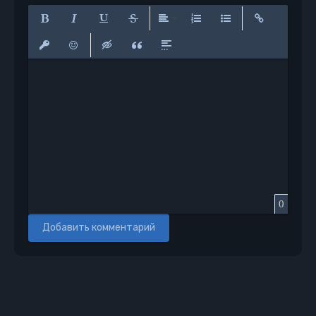
Полужирный
Курсив
Подчеркнутый
Зачеркнутый
Выравнивание
Нумерованный список
Маркированный сп
Вставить сс
Вставить защищенную ссылку
Вставить смайлик
Вставка скрытого текста
Вставка цитаты
Вставка спойлера
0
Добавить комментарий