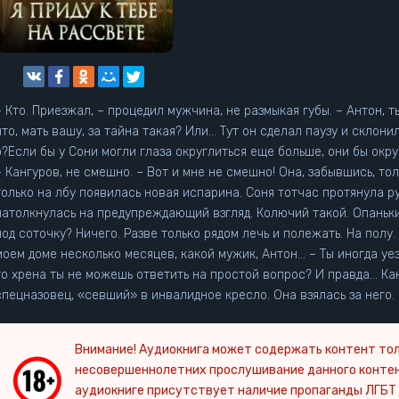
– Кто. Приезжал, – процедил мужчина, не размыкая губы. – Антон, 
что, мать вашу, за тайна такая? Или… Тут он сделал паузу и склонил
о?Если бы у Сони могли глаза округлиться еще больше, они бы окру
– Кангуров, не смешно. – Вот и мне не смешно! Она, забывшись, то
только на лбу появилась новая испарина. Соня тотчас протянула ру
натолкнулась на предупреждающий взгляд. Колючий такой. Опаньк
под соточку? Ничего. Разве только рядом лечь и полежать. На полу.
моем доме несколько месяцев, какой мужик, Антон… – Ты иногда уез
то хрена ты не можешь ответить на простой вопрос? И правда… Как
спецназовец, «севший» в инвалидное кресло. Она взялась за него.
Внимание! Аудиокнига может содержать контент тол
несовершеннолетних прослушивание данного конте
аудиокниге присутствует наличие пропаганды ЛГБТ 