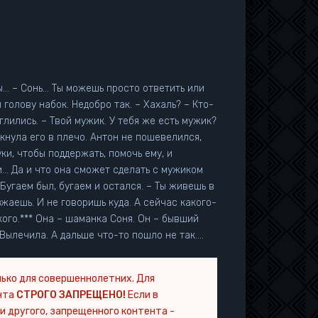
ты… – Сонь… Ты можешь просто ответить или
 голову набок. Недобро так. – Хахаль? – Кто-
глились. – Твой мужик. У тебя же есть мужик?
лкнула его в плечо. Антон не пошевелился,
ки, чтобы поддержать, помочь ему, и
и… Да и что она сможет сделать с мужиком
 Бугаем был, бугаем и остался. – Ты живешь в
жаешь. И не говоришь куда. А сейчас какого-
ого.*** Она – шаманка Соня. Он – бывший
 Вылечила. А дальше что-то пошло не так….
ько для совершеннолетних. Для
нта
СТРОГО ЗАПРЕЩЕНО!
Если в
и другого, запрещенного контента -