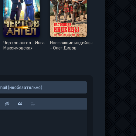
Чертов ангел - Инга
Настоящие индейцы
Максимовская
- Олег Дивов
к
у
защищенную ссылку
вить смайлик
Вставка скрытого текста
Вставка цитаты
Вставка спойлера