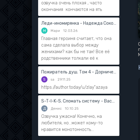
озвучка очень плохая , часто
окончания кончаются на ять
Леди-иномирянка - Надежда Соколова
М
Мари
12.03.26
Главная героиня считает, что она
сама сделала выбор между
женихами? как бы не так! Все её
родственники толкали её к
Пожиратель душ. Том 4 - Дорничев Дмитрий
S
sa
29.11.25
https://author.today/u/zlay"azaya
S-T-I-K-S. Сломать систему - Василий Мушинский
Д
Денис
10.10.25
Озвучка ужасна! Конечно, на
любителя, но...может кому-то
нравится монотонность...