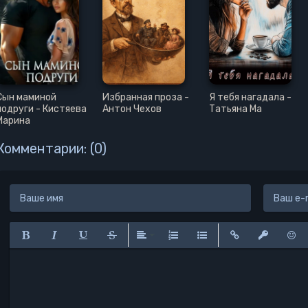
Сын маминой
Избранная проза -
Я тебя нагадала -
подруги - Кистяева
Антон Чехов
Татьяна Ма
Марина
Комментарии: (0)
Полужирный
Курсив
Подчеркнутый
Зачеркнутый
Выравнивание
Нумерованный список
Маркированный списо
Вставить ссылк
Вставить 
Вста