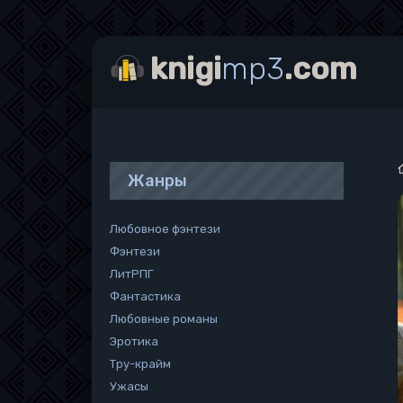
knigi
mp3
.com
Жанры
Любовное фэнтези
Фэнтези
ЛитРПГ
Фантастика
Любовные романы
Эротика
Тру-крайм
Ужасы