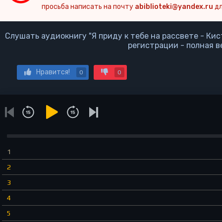
просьба написать на почту
abiblioteki@yandex.ru
дл
Слушать аудиокнигу "Я приду к тебе на рассвете - Ки
регистрации - полная в
Нравится!
0
0
1
2
3
4
5