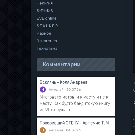
Религия
S-T-I-K-S
EVE online
S.T.A.L.K.E.R.
Разное
Этногенез
Технотьма
Комментарии
Всклянь - Коля Андреев
Н
Николай
30.07.26
Многовато матов, и к месту и не к
месту. Как будто бандитскую книгу
из 90х слушаю
Покоривший СТЕНУ - Артемис Т. Мантикор
В
виталий
04.07.26