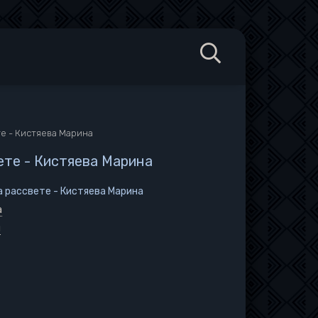
те - Кистяева Марина
вете - Кистяева Марина
на рассвете - Кистяева Марина
а
н