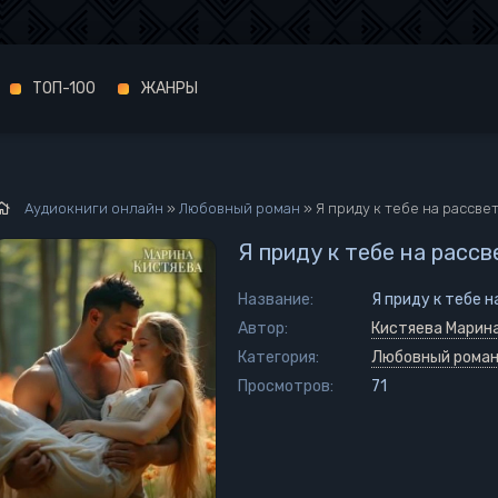
ТОП-100
ЖАНРЫ
Аудиокниги онлайн
»
Любовный роман
» Я приду к тебе на рассве
Я приду к тебе на расс
Название:
Я приду к тебе 
Автор:
Кистяева Марин
Категория:
Любовный рома
Просмотров:
71