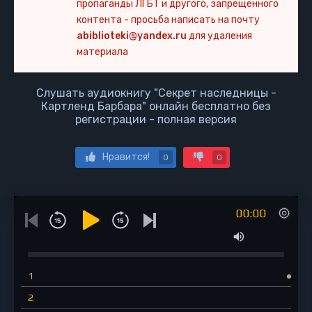
пропаганды ЛГБТ и другого, запрещенного
контента - просьба написать на почту
abiblioteki@yandex.ru
для удаления
материала
Слушать аудиокнигу "Секрет наследницы -
Картленд Барбара" онлайн бесплатно без
регистрации - полная версия
Нравится!
0
0
00:00
1
2