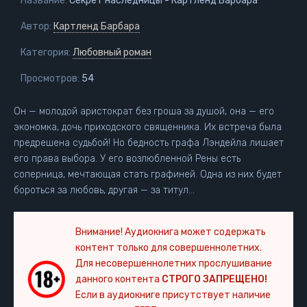
Название:
Секрет наследницы - Картленд Барбара
Автор:
Картленд Барбара
Категория:
Любовный роман
Просмотров:
54
Он — молодой аристократ без гроша за душой, она — его
экономка, дочь приходского священника. Их встреча была
предрешена судьбой! Но бедность графа Лэндейла лишает
его права выбора. У его возлюбленной Рены есть
соперница, мечтающая стать графиней. Одна из них будет
бороться за любовь, другая — за титул…
Внимание! Аудиокнига может содержать
контент только для совершеннолетних.
Для несовершеннолетних прослушивание
данного контента
СТРОГО ЗАПРЕЩЕНО!
Если в аудиокниге присутствует наличие