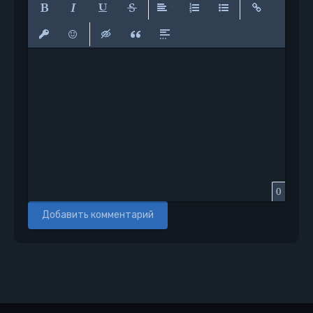
Полужирный
Курсив
Подчеркнутый
Зачеркнутый
Выравнивание
Нумерованный список
Маркированный сп
Вставить сс
Вставить защищенную ссылку
Вставить смайлик
Вставка скрытого текста
Вставка цитаты
Вставка спойлера
0
Добавить комментарий