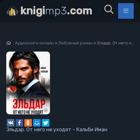
knigi
mp3
.com
Аудиокниги онлайн
»
Любовный роман
» Эльдар. От него не уходят - Кальби Иман
Эльдар. От него не уходят - Кальби Иман