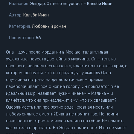
Название:
Эльдар. От него не уходят - Кальби Иман
Автор:
Кальби Иман
Категория:
Любовный роман
Просмотров:
56
Она – дочь посла Иордании в Москве, талантливая
художница, невеста достойного мужчины. Он – тень из
прошлого, человек без возраста, властитель горного края, о
котором шепчутся, что он продал душу дьяволу.Одна
случайная встреча на дипломатическом приёме
переворачивает всё с ног на голову. Он врывается в её
идеальный мир, называет чужим именем – Малика – и
клянётся, что она принадлежит ему. Что их связывает?
Одержимость или проклятие рода, кровная месть или
любовь сильнее смерти?Диана не помнит гор. Не помнит
ночи, полные страсти и вкуса малины на губах. Не помнит,
как летела в пропасть. Но Эльдар помнит всё. И он не умеет