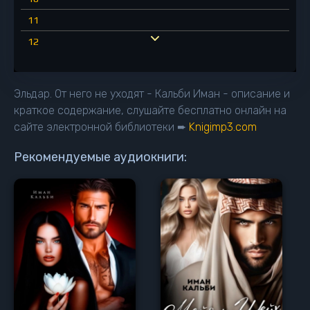
11
12
13
14
Эльдар. От него не уходят - Кальби Иман - описание и
15
краткое содержание, слушайте бесплатно онлайн на
сайте электронной библиотеки ➨
Knigimp3.com
16
17
Рекомендуемые аудиокниги:
18
19
20
21
22
23
24