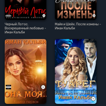
25
26
27
Черный Лотос.
Майя и Шейх. После измены -
28
Воскрешенный любовью -
Иман Кальби
Иман Кальби
29
30
31
32
33
34
35
36
37
38