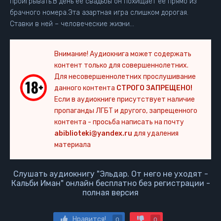
проигрывать.В день ее свадьбы он похищает ее прямо из
брачного номера.Эта азартная игра слишком дорогая.
Ставки в ней – человеческие жизни…
Внимание! Аудиокнига может содержать
контент только для совершеннолетних.
Для несовершеннолетних прослушивание
данного контента
СТРОГО ЗАПРЕЩЕНО!
Если в аудиокниге присутствует наличие
пропаганды ЛГБТ и другого, запрещенного
контента - просьба написать на почту
abiblioteki@yandex.ru
для удаления
материала
Слушать аудиокнигу "Эльдар. От него не уходят -
Кальби Иман" онлайн бесплатно без регистрации -
полная версия
Нравится!
0
0