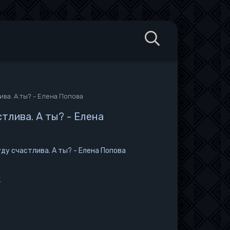
лива. А ты? - Елена Попова
стлива. А ты? - Елена
уду счастлива. А ты? - Елена Попова
н