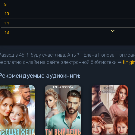
9
10
11
12
13
14
Развод в 45. Я буду счастлива. А ты? - Елена Попова - опис
15
бесплатно онлайн на сайте электронной библиотеки ➨
Knig
16
Рекомендуемые аудиокниги:
17
18
19
20
21
22
23