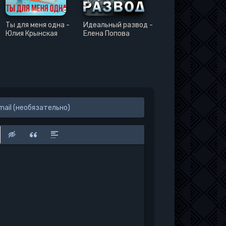
Ты для меня одна -
Идеальный развод -
Юлия Крынская
Елена Попова
к
у
защищенную ссылку
вить смайлик
Вставка скрытого текста
Вставка цитаты
Вставка спойлера