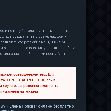
ес и не могу без слез смотреть на себя в
больше двадцати лет в браке, наш дом –
заявляет, что разлюбил меня, и в канун
тала счастливой вопреки всему. А ты
ько для совершеннолетних. Для
нта
СТРОГО ЗАПРЕЩЕНО!
Если в
и другого, запрещенного контента -
я удаления материала
ты? - Елена Попова" онлайн бесплатно
 версия