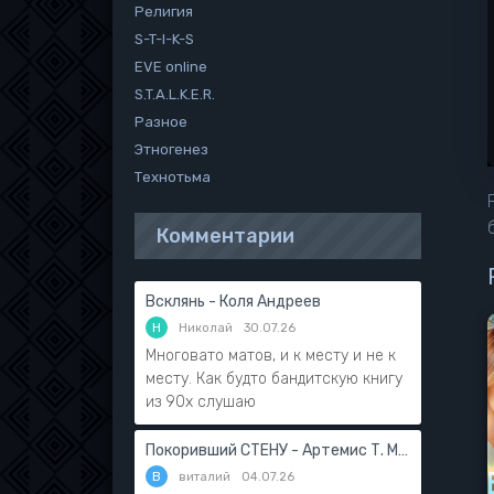
Религия
S-T-I-K-S
EVE online
S.T.A.L.K.E.R.
Разное
Этногенез
Технотьма
Комментарии
Всклянь - Коля Андреев
Н
Николай
30.07.26
Многовато матов, и к месту и не к
месту. Как будто бандитскую книгу
из 90х слушаю
Покоривший СТЕНУ - Артемис Т. Мантикор
В
виталий
04.07.26