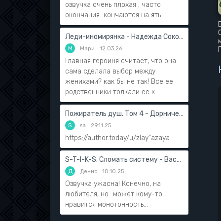
озвучка очень плохая , часто
окончания кончаются на ять
Леди-иномирянка - Надежда Соколова
М
Мари
12.03.26
Главная героиня считает, что она
сама сделала выбор между
женихами? как бы не так! Все её
родственники толкали её к
Пожиратель душ. Том 4 - Дорничев Дмитрий
S
sa
29.11.25
https://author.today/u/zlay"azaya
S-T-I-K-S. Сломать систему - Василий Мушинский
Д
Денис
10.10.25
Озвучка ужасна! Конечно, на
любителя, но...может кому-то
нравится монотонность...