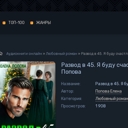
ТОП-100
ЖАНРЫ
Аудиокниги онлайн
»
Любовный роман
» Развод в 45. Я буду счаст
Развод в 45. Я буду сча
Попова
Название:
Развод в 45. Я б
Автор:
Попова Елена
Категория:
Любовный рома
Просмотров:
1 908