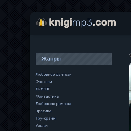
knigi
mp3
.com
Жанры
Любовное фэнтези
Фэнтези
ЛитРПГ
Фантастика
Любовные романы
Эротика
Тру-крайм
Ужасы