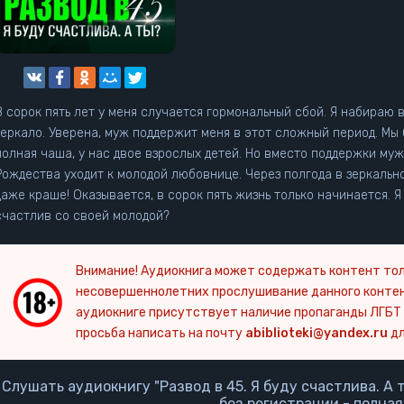
В сорок пять лет у меня случается гормональный сбой. Я набираю в
зеркало. Уверена, муж поддержит меня в этот сложный период. Мы 
полная чаша, у нас двое взрослых детей. Но вместо поддержки муж 
ждества уходит к молодой любовнице. Через полгода в зеркальном отражении я снова вижу прежнюю себя. И
даже краше! Оказывается, в сорок пять жизнь только начинается. Я с
счастлив со своей молодой?
Внимание! Аудиокнига может содержать контент тол
несовершеннолетних прослушивание данного конте
аудиокниге присутствует наличие пропаганды ЛГБТ 
просьба написать на почту
abiblioteki@yandex.ru
дл
Слушать аудиокнигу "Развод в 45. Я буду счастлива. А 
без регистрации - полная