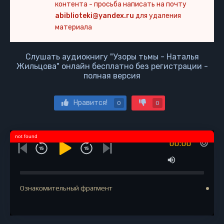
контента - просьба написать на почту
abiblioteki@yandex.ru
для удаления
материала
Слушать аудиокнигу "Узоры тьмы - Наталья
Жильцова" онлайн бесплатно без регистрации -
полная версия
Нравится!
0
0
not found
00:00
Ознакомительный фрагмент