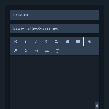
Полужирный
Курсив
Подчеркнутый
Зачеркнутый
Выравнивание
Нумерованный список
Маркированный сп
Вставить сс
Вставить защищенную ссылку
Вставить смайлик
Вставка скрытого текста
Вставка цитаты
Вставка спойлера
0