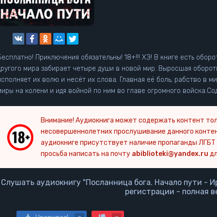
Бесплатно! Приключения обязательны! 18+!!! ХЭ! В книге есть обор
другого мира забирает четыре души в новой мир. Выросшая оборот
исполняет их волю и несёт их слова. Главная её боль, рабство в м
миры на колени и идя войной по ним во главе огромного войска.С
Внимание! Аудиокнига может содержать контент тол
несовершеннолетних прослушивание данного конте
аудиокниге присутствует наличие пропаганды ЛГБТ 
просьба написать на почту
abiblioteki@yandex.ru
дл
Слушать аудиокнигу "Посланница бога. Начало пути - И
регистрации - полная в