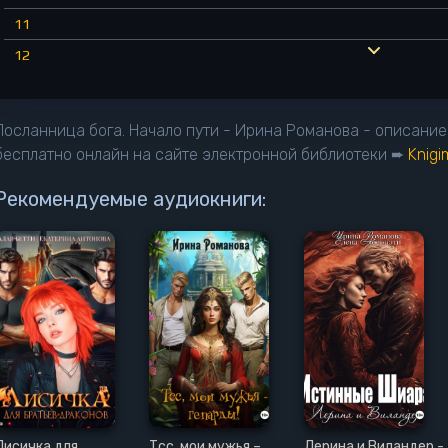
11
12
13
14
Посланница бога. Начало пути - Ирина Романова - описание
15
бесплатно онлайн на сайте электронной библиотеки ➨
Knig
16
Рекомендуемые аудиокниги:
17
18
19
20
21
22
23
24
Лисичка для
Тсс, мои мужья –
Лерина и Виландер -