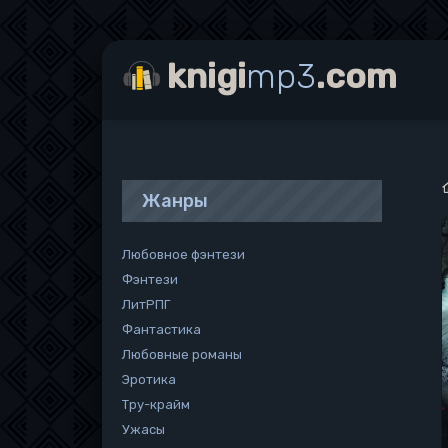
knigi
mp3
.com
Жанры
Любовное фэнтези
Фэнтези
ЛитРПГ
Фантастика
Любовные романы
Эротика
Тру-крайм
Ужасы