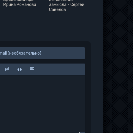
Ирина Романова
замысла - Сергей
Савелов
к
у
защищенную ссылку
вить смайлик
Вставка скрытого текста
Вставка цитаты
Вставка спойлера