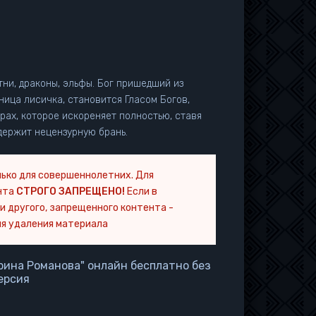
отни, драконы, эльфы. Бог пришедший из
ница лисичка, становится Гласом Богов,
ирах, которое искореняет полностью, ставя
одержит нецензурную брань.
ько для совершеннолетних. Для
нта
СТРОГО ЗАПРЕЩЕНО!
Если в
и другого, запрещенного контента -
я удаления материала
рина Романова" онлайн бесплатно без
ерсия