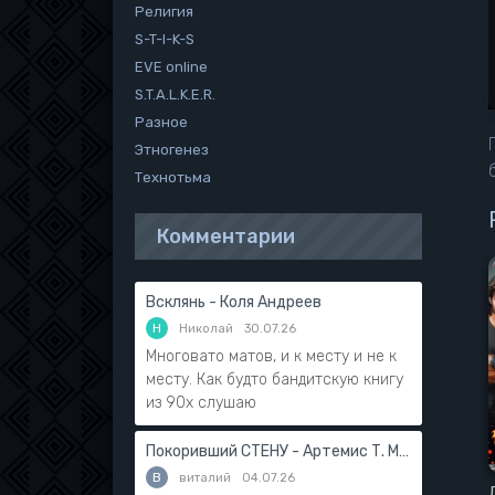
Религия
S-T-I-K-S
EVE online
S.T.A.L.K.E.R.
Разное
Этногенез
Технотьма
Комментарии
Всклянь - Коля Андреев
Н
Николай
30.07.26
Многовато матов, и к месту и не к
месту. Как будто бандитскую книгу
из 90х слушаю
Покоривший СТЕНУ - Артемис Т. Мантикор
В
виталий
04.07.26