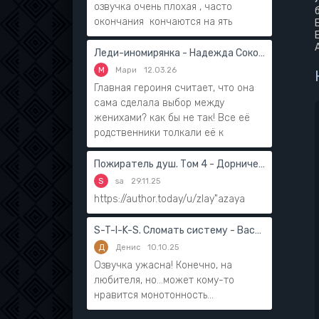
озвучка очень плохая , часто
окончания кончаются на ять
Леди-иномирянка - Надежда Соколова
М
Мари
12.03.26
Главная героиня считает, что она
сама сделала выбор между
женихами? как бы не так! Все её
родственники толкали её к
Пожиратель душ. Том 4 - Дорничев Дмитрий
S
sa
29.11.25
https://author.today/u/zlay"azaya
S-T-I-K-S. Сломать систему - Василий Мушинский
Д
Денис
10.10.25
Озвучка ужасна! Конечно, на
любителя, но...может кому-то
нравится монотонность...