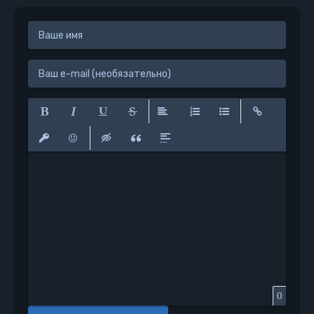
Полужирный
Курсив
Подчеркнутый
Зачеркнутый
Выравнивание
Нумерованный список
Маркированный сп
Вставить сс
Вставить защищенную ссылку
Вставить смайлик
Вставка скрытого текста
Вставка цитаты
Вставка спойлера
0