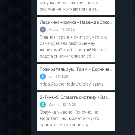
озвучка очень плохая , часто
окончания кончаются на ять
Леди-иномирянка - Надежда Соколова
М
Мари
12.03.26
Главная героиня считает, что она
сама сделала выбор между
женихами? как бы не так! Все её
родственники толкали её к
Пожиратель душ. Том 4 - Дорничев Дмитрий
S
sa
29.11.25
https://author.today/u/zlay"azaya
S-T-I-K-S. Сломать систему - Василий Мушинский
Д
Денис
10.10.25
Озвучка ужасна! Конечно, на
любителя, но...может кому-то
нравится монотонность...