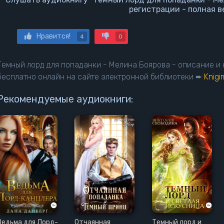
регистрации - полная в
Нравится!
4
0
Темный лорд для попаданки - Мелина Боярова - описание и
бесплатно онлайн на сайте электронной библиотеки ➨
Knig
Рекомендуемые аудиокниги:
Ведьма для Лорд-
Отчаянная
Темный лорд и