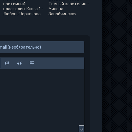
претемный
Темный властелин -
властелин. Книга 1 -
Милена
Любовь Черникова
Завойчинская
к
у
защищенную ссылку
вить смайлик
Вставка скрытого текста
Вставка цитаты
Вставка спойлера
0