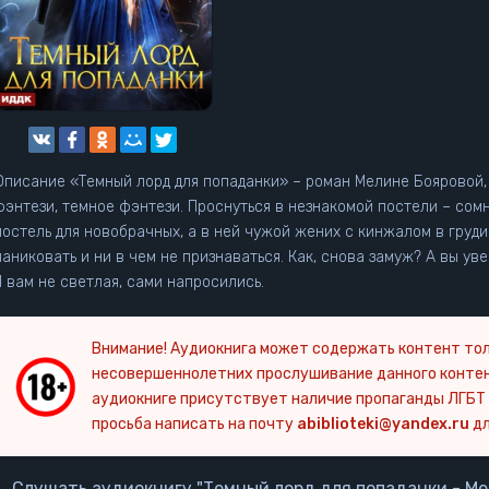
Описание «Темный лорд для попаданки» – роман Мелине Бояровой
фэнтези, темное фэнтези. Проснуться в незнакомой постели – сом
постель для новобрачных, а в ней чужой жених с кинжалом в груди.
паниковать и ни в чем не признаваться. Как, снова замуж? А вы ув
Я вам не светлая, сами напросились.
Внимание! Аудиокнига может содержать контент тол
несовершеннолетних прослушивание данного конте
аудиокниге присутствует наличие пропаганды ЛГБТ 
просьба написать на почту
abiblioteki@yandex.ru
дл
Слушать аудиокнигу "Темный лорд для попаданки - Ме