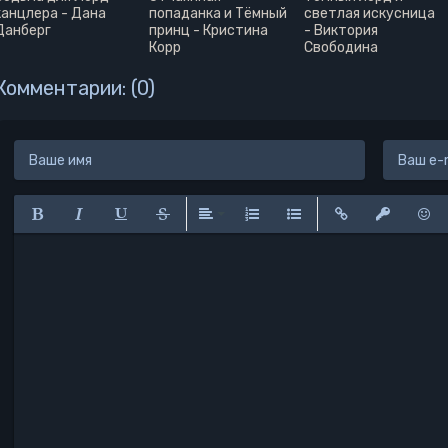
канцлера - Дана
попаданка и Тёмный
светлая искусница
Данберг
принц - Кристина
- Виктория
Корр
Свободина
Комментарии: (0)
Полужирный
Курсив
Подчеркнутый
Зачеркнутый
Выравнивание
Нумерованный список
Маркированный списо
Вставить ссылк
Вставить 
Вста