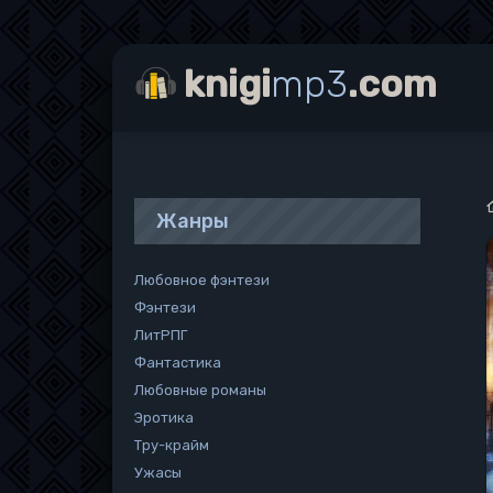
knigi
mp3
.com
Жанры
Любовное фэнтези
Фэнтези
ЛитРПГ
Фантастика
Любовные романы
Эротика
Тру-крайм
Ужасы