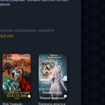
ерсия
 краткое содержание, слушайте
imp3.com
Мой Темный-
Варвара-краса и