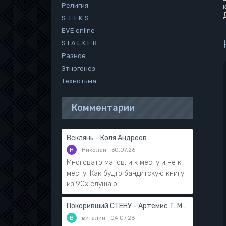
Религия
S-T-I-K-S
EVE online
S.T.A.L.K.E.R.
Разное
Этногенез
Технотьма
Комментарии
Всклянь - Коля Андреев
Н
Николай
30.07.26
Многовато матов, и к месту и не к
месту. Как будто бандитскую книгу
из 90х слушаю
Покоривший СТЕНУ - Артемис Т. Мантикор
В
виталий
04.07.26