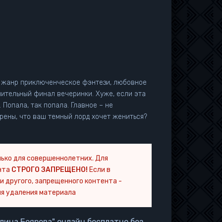
, жанр приключенческое фэнтези, любовное
нительный финал вечеринки. Хуже, если эта
 Попала, так попала. Главное – не
ерены, что ваш темный лорд хочет жениться?
ько для совершеннолетних. Для
нта
СТРОГО ЗАПРЕЩЕНО!
Если в
и другого, запрещенного контента -
я удаления материала
лина Боярова" онлайн бесплатно без