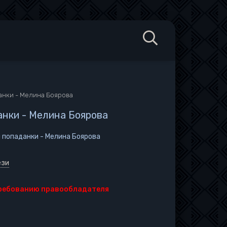
анки - Мелина Боярова
анки - Мелина Боярова
 попаданки - Мелина Боярова
ези
требованию правообладателя