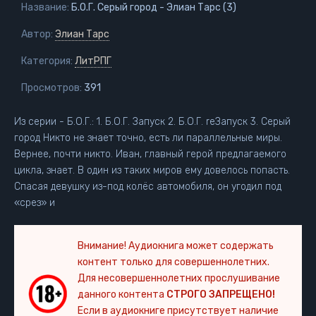
Название:
Б.О.Г. Серый город - Элиан Тарс (3)
Автор:
Элиан Тарс
Категория:
ЛитРПГ
Просмотров:
391
Из серии - Б.О.Г.: 1. Б.О.Г. Запуск 2. Б.О.Г. reЗапуск 3. Серый
город Никто не знает точно, есть ли параллельные миры.
Вернее, почти никто. Иван, главный герой предлагаемого
цикла, знает. В один из таких миров ему довелось попасть.
Спасая девушку из-под колёс автомобиля, он угодил под
«срез» и
Внимание! Аудиокнига может содержать
контент только для совершеннолетних.
Для несовершеннолетних прослушивание
данного контента
СТРОГО ЗАПРЕЩЕНО!
Если в аудиокниге присутствует наличие