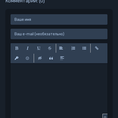
Комментарии: (0)
Полужирный
Курсив
Подчеркнутый
Зачеркнутый
Выравнивание
Нумерованный список
Маркированный сп
Вставить сс
Вставить защищенную ссылку
Вставить смайлик
Вставка скрытого текста
Вставка цитаты
Вставка спойлера
0