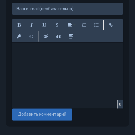
Полужирный
Курсив
Подчеркнутый
Зачеркнутый
Выравнивание
Нумерованный список
Маркированный сп
Вставить сс
Вставить защищенную ссылку
Вставить смайлик
Вставка скрытого текста
Вставка цитаты
Вставка спойлера
0
Добавить комментарий