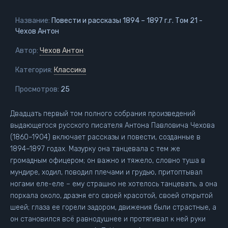
Название:
Повести и рассказы 1894 – 1897 г.г. Том 21 -
Чехов Антон
Автор:
Чехов Антон
Категория:
Классика
Просмотров:
25
Двадцать первый том полного собрания произведений
выдающегося русского писателя Антона Павловича Чехова
(1860–1904) включает рассказы и повести, созданные в
1894–1897 годах. Мазурку она танцевала с тем же
громадным офицером; он важно и тяжело, словно туша в
мундире, ходил, поводил плечами и грудью, притоптывал
ногами еле-еле – ему страшно не хотелось танцевать, а она
порхала около, дразня его своей красотой, своей открытой
шеей; глаза ее горели задором, движения были страстные, а
он становился всё равнодушнее и протягивал к ней руки