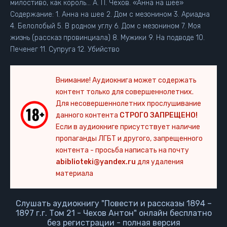
милостиво, как король... А. П. Чехов. «Анна на шее»
Содержание: 1. Анна на шее 2. Дом с мезонином 3. Ариадна
4. Белолобый 5. В родном углу 6. Дом с мезонином 7. Моя
жизнь (рассказ провинциала) 8. Мужики 9. На подводе 10.
Печенег 11. Супруга 12. Убийство
Внимание! Аудиокнига может содержать
контент только для совершеннолетних.
Для несовершеннолетних прослушивание
данного контента
СТРОГО ЗАПРЕЩЕНО!
Если в аудиокниге присутствует наличие
пропаганды ЛГБТ и другого, запрещенного
контента - просьба написать на почту
abiblioteki@yandex.ru
для удаления
материала
Слушать аудиокнигу "Повести и рассказы 1894 –
1897 г.г. Том 21 - Чехов Антон" онлайн бесплатно
без регистрации - полная версия