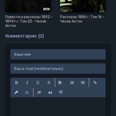
Повести и рассказы 1892 –
Рассказы 1886 г. Том 16 -
1894 г.г. Том 20 - Чехов
Чехов Антон
Антон
Комментарии: (0)
Полужирный
Курсив
Подчеркнутый
Зачеркнутый
Выравнивание
Нумерованный список
Маркированный сп
Вставить сс
Вставить защищенную ссылку
Вставить смайлик
Вставка скрытого текста
Вставка цитаты
Вставка спойлера