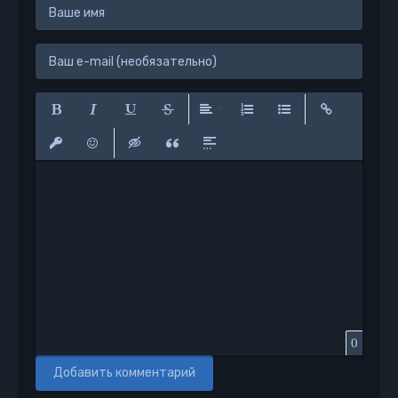
Полужирный
Курсив
Подчеркнутый
Зачеркнутый
Выравнивание
Нумерованный список
Маркированный сп
Вставить сс
Вставить защищенную ссылку
Вставить смайлик
Вставка скрытого текста
Вставка цитаты
Вставка спойлера
0
Добавить комментарий