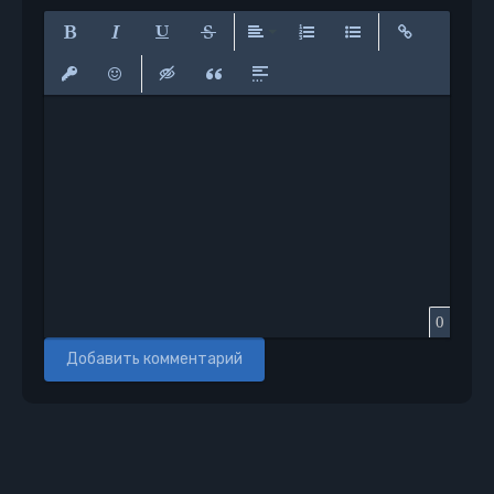
Полужирный
Курсив
Подчеркнутый
Зачеркнутый
Выравнивание
Нумерованный список
Маркированный сп
Вставить сс
Вставить защищенную ссылку
Вставить смайлик
Вставка скрытого текста
Вставка цитаты
Вставка спойлера
0
Добавить комментарий