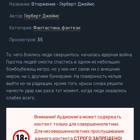
Название:
Вторжение - Герберт Джеймс
Автор:
Герберт Джеймс
Категория:
Фантастика, фэнтези
Просмотров:
35
То, чего боялись люди свершилось: началась ядерная война.
Горстка людей смогла спастись в одном из небольших
бомбоубежищ метро, но у них нет связи ни с внешним
миром, ни с другими бункерами. На поверхность нельзя
выйти из-за радиации, кроме того, крысы снова решили
нанести удар как раз в тот момент, когда люди оказались
слабее всего.
Внимание! Аудиокнига может содержать
контент только для совершеннолетних.
Для несовершеннолетних прослушивание
данного контента
СТРОГО ЗАПРЕЩЕНО!