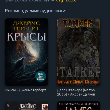
электронной библиотеки ➨
Knigimp3.com
16
17
Рекомендуемые аудиокниги:
18
19
20
21
22
23
24
25
26
27
Крысы - Джеймс Герберт
Дело Сталкера (Метро
28
2033) - Андрей Дьяков
29
30