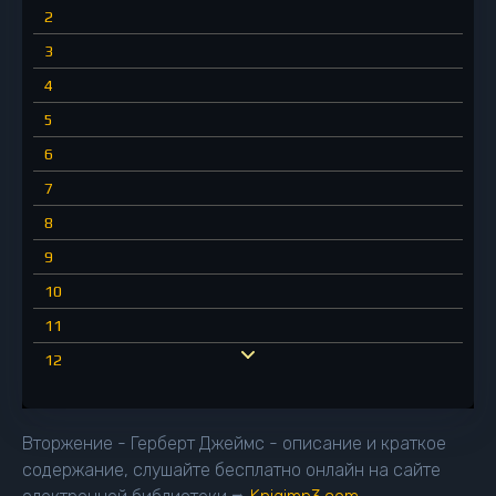
2
3
4
5
6
7
8
9
10
11
12
13
14
Вторжение - Герберт Джеймс - описание и краткое
15
содержание, слушайте бесплатно онлайн на сайте