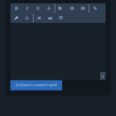
Полужирный
Курсив
Подчеркнутый
Зачеркнутый
Выравнивание
Нумерованный список
Маркированный сп
Вставить сс
Вставить защищенную ссылку
Вставить смайлик
Вставка скрытого текста
Вставка цитаты
Вставка спойлера
0
Добавить комментарий