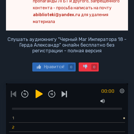
пропаганды ЛГБТ и другого, запрещенного
контента - просьба написать на почту
abiblioteki@yandex.ru
для удаления
материала
Слушать аудиокнигу "Черный Маг Императора 18 -
Герда Александр" онлайн бесплатно без
регистрации - полная версия
Нравится!
0
0
00:00
1
2