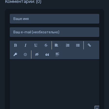
Комментарии: (0)
Полужирный
Курсив
Подчеркнутый
Зачеркнутый
Выравнивание
Нумерованный список
Маркированный сп
Вставить сс
Вставить защищенную ссылку
Вставить смайлик
Вставка скрытого текста
Вставка цитаты
Вставка спойлера