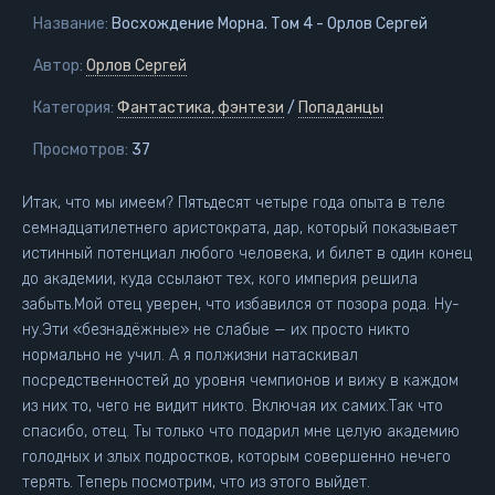
Название:
Восхождение Морна. Том 4 - Орлов Сергей
Автор:
Орлов Сергей
Категория:
Фантастика, фэнтези
/
Попаданцы
Просмотров:
37
Итак, что мы имеем? Пятьдесят четыре года опыта в теле
семнадцатилетнего аристократа, дар, который показывает
истинный потенциал любого человека, и билет в один конец
до академии, куда ссылают тех, кого империя решила
забыть.Мой отец уверен, что избавился от позора рода. Ну-
ну.Эти «безнадёжные» не слабые — их просто никто
нормально не учил. А я полжизни натаскивал
посредственностей до уровня чемпионов и вижу в каждом
из них то, чего не видит никто. Включая их самих.Так что
спасибо, отец. Ты только что подарил мне целую академию
голодных и злых подростков, которым совершенно нечего
терять. Теперь посмотрим, что из этого выйдет.