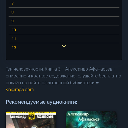
7
8
9
10
11
12
13
14
Ген человечности. Книга 3 - Александр Афанасьев -
15
описание и краткое содержание, слушайте бесплатно
онлайн на сайте электронной библиотеки ➨
16
Knigimp3.com
17
18
Рекомендуемые аудиокниги:
19
20