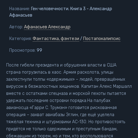
Название:
Ген человечности. Книга 3 - Александр
Афанасьев
Автор:
Афанасьев Александр
Категория:
Фантастика, фэнтези
/
Постапокалипсис
Просмотров:
99
После гибели президента и обрушения власти в США
страна погрузилась в хаос. Армия расколота, улицы
захлестнули толпы «одержимых» – людей, превращённых
вирусом в безжалостных хищников. Капитан Алекс Маршалл
вместе с остатками спецназа и морской пехоты пытается
удержать последние островки порядка.На палубах
авианосца «Гарри С. Трумэн» готовится рискованная
операция – захват авиабазы Эглин, где ещё уцелела
тяжёлая техника и штурмовики AC-130. Но противостоять
придётся не только одержимым и преступным бандам,
сбежавшим из тюрем, но и тем, кто воспользовался