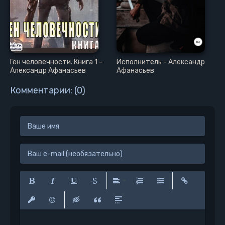
Ген человечности. Книга 1 -
Исполнитель - Александр
Александр Афанасьев
Афанасьев
Комментарии: (0)
Полужирный
Курсив
Подчеркнутый
Зачеркнутый
Выравнивание
Нумерованный список
Маркированный сп
Вставить сс
Вставить защищенную ссылку
Вставить смайлик
Вставка скрытого текста
Вставка цитаты
Вставка спойлера