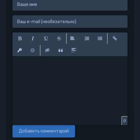
Полужирный
Курсив
Подчеркнутый
Зачеркнутый
Выравнивание
Нумерованный список
Маркированный сп
Вставить сс
Вставить защищенную ссылку
Вставить смайлик
Вставка скрытого текста
Вставка цитаты
Вставка спойлера
0
Добавить комментарий