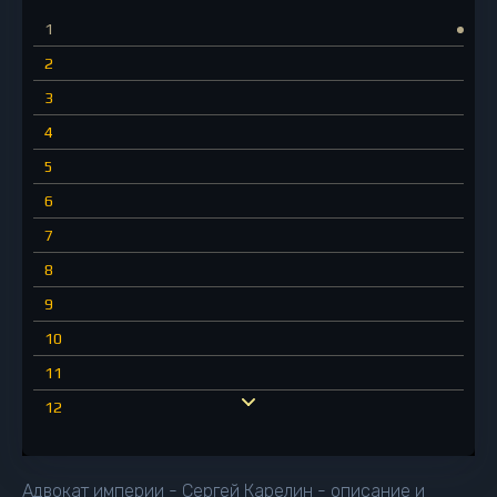
1
2
3
4
5
6
7
8
9
10
11
12
13
14
Адвокат империи - Сергей Карелин - описание и