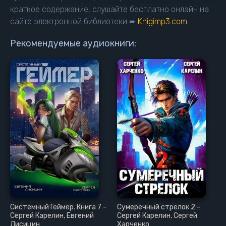
15
краткое содержание, слушайте бесплатно онлайн на
сайте электронной библиотеки ➨
Knigimp3.com
16
17
Рекомендуемые аудиокниги:
18
19
20
21
22
23
24
25
Системный Геймер. Книга 7 -
Сумеречный стрелок 2 -
Сергей Карелин, Евгений
Сергей Карелин, Сергей
Лисицин
Харченко