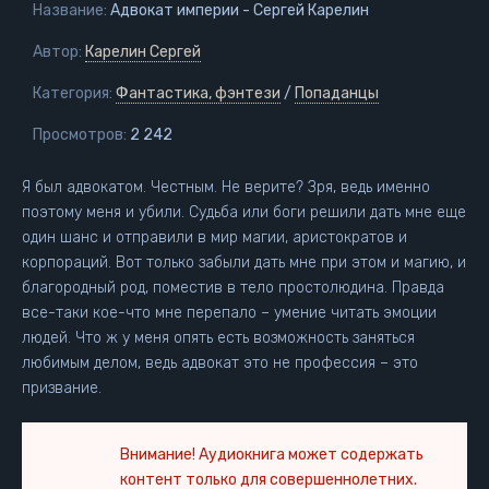
Название:
Адвокат империи - Сергей Карелин
Автор:
Карелин Сергей
Категория:
Фантастика, фэнтези
/
Попаданцы
Просмотров:
2 242
Я был адвокатом. Честным. Не верите? Зря, ведь именно
поэтому меня и убили. Судьба или боги решили дать мне еще
один шанс и отправили в мир магии, аристократов и
корпораций. Вот только забыли дать мне при этом и магию, и
благородный род, поместив в тело простолюдина. Правда
все-таки кое-что мне перепало – умение читать эмоции
людей. Что ж у меня опять есть возможность заняться
любимым делом, ведь адвокат это не профессия – это
призвание.
Внимание! Аудиокнига может содержать
контент только для совершеннолетних.