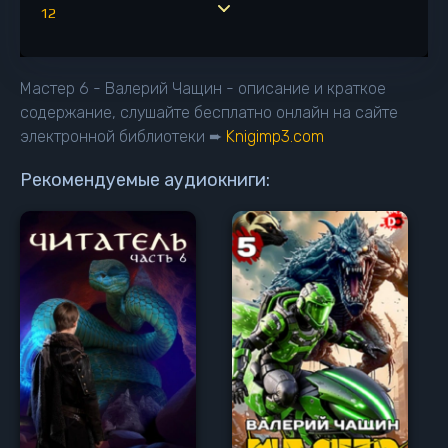
12
13
14
Мастер 6 - Валерий Чащин - описание и краткое
15
содержание, слушайте бесплатно онлайн на сайте
электронной библиотеки ➨
Knigimp3.com
16
17
Рекомендуемые аудиокниги: