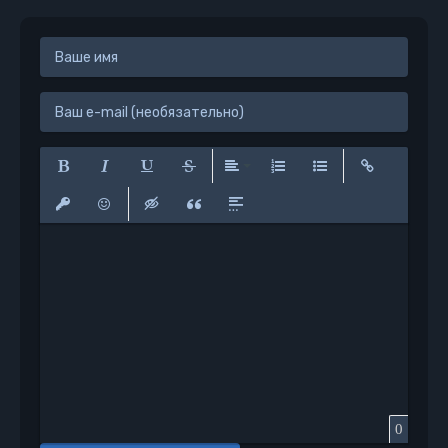
Полужирный
Курсив
Подчеркнутый
Зачеркнутый
Выравнивание
Нумерованный список
Маркированный сп
Вставить сс
Вставить защищенную ссылку
Вставить смайлик
Вставка скрытого текста
Вставка цитаты
Вставка спойлера
0