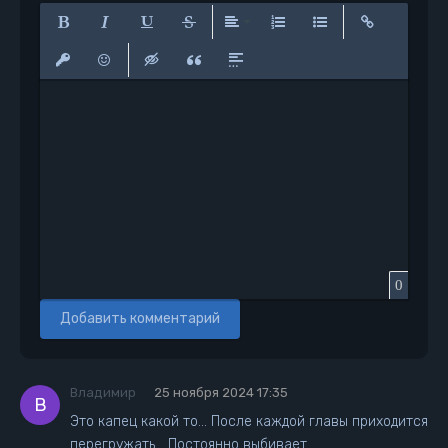
Полужирный
Курсив
Подчеркнутый
Зачеркнутый
Выравнивание
Нумерованный список
Маркированный сп
Вставить сс
Вставить защищенную ссылку
Вставить смайлик
Вставка скрытого текста
Вставка цитаты
Вставка спойлера
0
Добавить комментарий
Владимир
25 ноября 2024 17:35
В
Это капец какой то... После каждой главы приходится
перегружать... Постоянно выбивает...