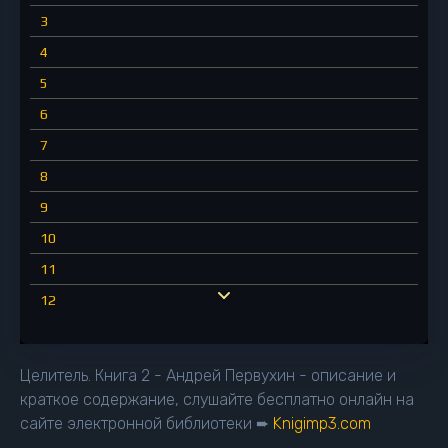
3
4
5
6
7
8
9
10
11
12
13
14
Целитель. Книга 2 - Андрей Первухин - описание и
15
краткое содержание, слушайте бесплатно онлайн на
сайте электронной библиотеки ➨
Knigimp3.com
16