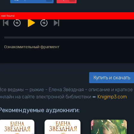
not found
Ознакомительный фрагмент
Купить и скачать
Все ведьмы — рыжие - Елена Звёздная - описание и кратко
онлайн на сайте электронной библиотеки ➨
Knigimp3.com
Рекомендуемые аудиокниги: