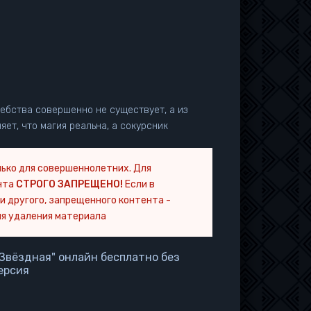
шебства совершенно не существует, а из
ет, что магия реальна, а сокурсник
ько для совершеннолетних. Для
нта
СТРОГО ЗАПРЕЩЕНО!
Если в
и другого, запрещенного контента -
я удаления материала
Звёздная" онлайн бесплатно без
ерсия