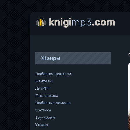
knigi
mp3
.com
Жанры
Любовное фэнтези
Фэнтези
ЛитРПГ
Фантастика
Любовные романы
Эротика
Тру-крайм
Ужасы