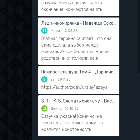
озвучка очень плохая , часто
окончания кончаются на ять
Леди-иномирянка - Надежда Соколова
М
Мари
12.03.26
Главная героиня считает, что она
сама сделала выбор между
женихами? как бы не так! Все её
родственники толкали её к
Пожиратель душ. Том 4 - Дорничев Дмитрий
S
sa
29.11.25
https://author.today/u/zlay"azaya
S-T-I-K-S. Сломать систему - Василий Мушинский
Д
Денис
10.10.25
Озвучка ужасна! Конечно, на
любителя, но...может кому-то
нравится монотонность...