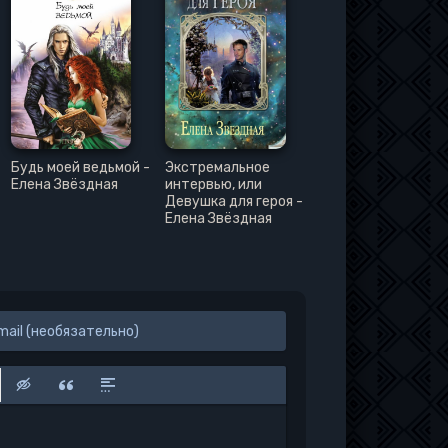
Будь моей ведьмой -
Экстремальное
Елена Звёздная
интервью, или
Девушка для героя -
Елена Звёздная
к
у
защищенную ссылку
вить смайлик
Вставка скрытого текста
Вставка цитаты
Вставка спойлера