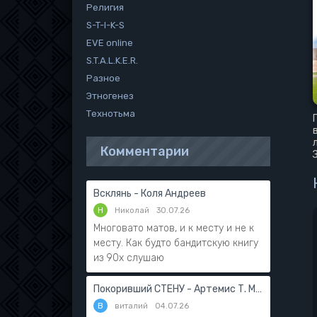
Религия
S-T-I-K-S
EVE online
S.T.A.L.K.E.R.
Разное
Этногенез
Технотьма
Комментарии
Всклянь - Коля Андреев
Н
Николай
30.07.26
Многовато матов, и к месту и не к
месту. Как будто бандитскую книгу
из 90х слушаю
Покоривший СТЕНУ - Артемис Т. Мантикор
В
виталий
04.07.26