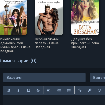
Приключения
Особый гномий
Девушка без
ведьмочки. Мой
первач - Елена
прошлого - Елена
личный враг - Елена
Звёздная
Звёздная
Звёздная
Комментарии: (0)
Полужирный
Курсив
Подчеркнутый
Зачеркнутый
Выравнивание
Нумерованный список
Маркированный списо
Вставить ссылк
Вставить 
Вста