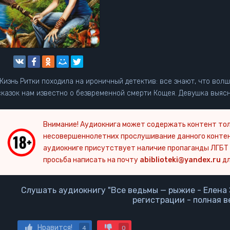
Жизнь Ритки походила на ироничный детектив: все знают, что вол
сказок нам известно о безвременной смерти Кощея. Девушка выясня
Внимание! Аудиокнига может содержать контент тол
несовершеннолетних прослушивание данного конте
аудиокниге присутствует наличие пропаганды ЛГБТ 
просьба написать на почту
abiblioteki@yandex.ru
дл
Слушать аудиокнигу "Все ведьмы — рыжие - Елена 
регистрации - полная в
Нравится!
4
0