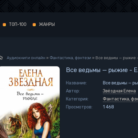
ТОП-100
ЖАНРЫ
Аудиокниги онлайн
»
Фантастика, фэнтези
» Все ведьмы — рыжие 
Все ведьмы — рыжие - 
Название:
Все ведьмы — ры
Автор:
Звёздная Елена
Категория:
Фантастика, фэ
Просмотров:
1 468